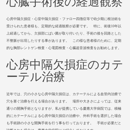
心臓手術後の経過観察
心房中隔欠損症・心室中隔欠損症・ファロー四徴症等で幼少期に根治術を
受けられた患者様も、定期的な経過観察が必要です。 特に、術後10年以
上経過してから、欠損部にばい菌が取り付いたり、手術の後を回路とした
不整脈が出現したりする事があります。 この様な患者様のために、定期
的な胸部レントゲン検査・心電図検査・心臓超音波検査をお勧めします。
心房中隔欠損症のカテ
ーテル治療
近年では、穴の小さな心房中隔欠損症は、カテーテルによる血管内治療で
穴を塞ぐ治療を行える場合があります。 場所や大きさによっては、従来
通りの開胸手術となりますが、私が提携している慶應大学病院では、積極
的にカテーテルによる心房中隔欠損症の治療や、外科手術を選択した場合
も手術跡の小さな開胸手術を行う事を行っております。 手術が必要だと