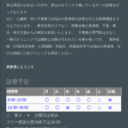
青山周辺のお住まいの方や、青山のオフィスで働いている方々の診察を行
っております。
また、心臓病・特に不整脈でお悩みの患者様の診察を行える医療機器をそ
ろえております。 東京近郊だけでなく、関東全般の患者様、千葉・横
浜・埼玉方面からの来院も歓迎いたします。 不整脈の専門医は少なく、
一般のクリニックでは曖昧な治療が行われている事が多いです。 期外収
縮・QT延長症候群・心房細動・高血圧・高脂血症等でお悩みの患者様、ぜ
ひお気軽に三好クリニックを受診ください。
表参道にようこそ
診察予定
時間帯
月
火
水
木
金
土
日祝
9:00~12:50
◯
◯
◯
◯
◯
△
休
14:30~18:50
◯
◯
休
◯
◯
△
休
△ 第２・４ 土曜日は休み
フリー受診の受付終了は18:30