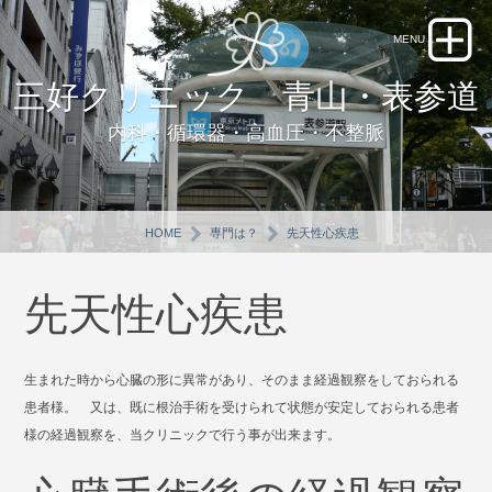
三好クリニック 青山・表参道
内科・循環器・高血圧・不整脈
HOME
専門は？
先天性心疾患
先天性心疾患
生まれた時から心臓の形に異常があり、そのまま経過観察をしておられる
患者様。 又は、既に根治手術を受けられて状態が安定しておられる患者
様の経過観察を、当クリニックで行う事が出来ます。