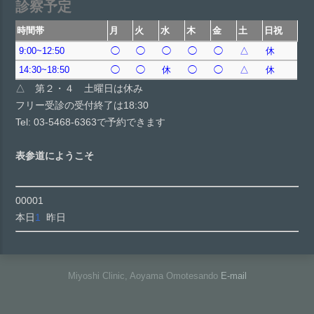
診察予定
時間帯
月
火
水
木
金
土
日祝
9:00~12:50
◯
◯
◯
◯
◯
△
休
14:30~18:50
◯
◯
休
◯
◯
△
休
△ 第２・４ 土曜日は休み
フリー受診の受付終了は18:30
Tel: 03-5468-6363で予約できます
表参道にようこそ
00001
本日
1
昨日
Miyoshi Clinic, Aoyama Omotesando
E-mail