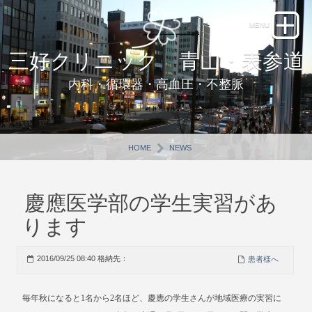
三好クリニック 青山・表参道
内科・循環器・高血圧・不整脈
HOME
NEWS
慶應医学部の学生実習があ
ります
2016/09/25 08:40 格納先：
患者様へ
毎年秋になると1名から2名ほど、慶應の学生さんが地域医療の実習に