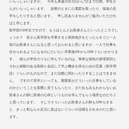
いらっしゃいますが、 今年も来週10月3日から7日までの間、学生さ
んがいらっしゃいます。 診察のときに心電図を取ったり、採血の見
学をしたりすると思います。 申し訳ありませんがご協力いただけれ
ばと存じます。
医学部の6年生ですので、もうほとんどお医者さんといったところでし
ょうか？ 皆さん医学部を卒業すると医師免許をとったらすぐに一人
前のお医者さんになると思っておられると思いますが、一人で仕事を
任せられるようになるのにだいたい卒業後6年から10年ぐらいかかりま
す。 彼らが学生のうちに学んでいるのは、簡単な病気の原理原則と
それと経験のある医師と会話して学ぶ機会を得るための言葉（医学用
語）ぐらいのものなので、まだ治療に関わったりすることはできませ
ん。 ですので見学といっても、開業医がどういった仕事をしている
のかということを実際に見てもらったり、まだ右も左もわからないお
医者さんの卵に医者の心得というものを学んでもらう場所なのだろう
と思っています。 そしてそういったお医者さんの卵も10年もする
と、きっと私なんか足元に及ばないぐらいの活躍をされるのだと思い
ます。