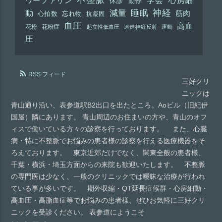
ワーファリン
休診
動悸
神経
動
減量
睡眠
筋肉
心拍数
忘れ物
抗凝固
血圧
高血
花粉
花粉症
起立性低血圧
迷走神経反射
運動
圧
RSS フィード
三好クリ
ニックは
青山通り沿い、表参道駅B2出口を出たところ。Aoビル（旧紀伊
国屋）隣にあります。 青山周辺のお住まいの方や、青山のオフ
ィスで働いている方々の診察を行っております。 また、心臓
病・特に不整脈でお悩みの患者様の診察を行える医療機器をそ
ろえております。 東京近郊だけでなく、関東全般の患者様、
千葉・横浜・埼玉方面からの来院も歓迎いたします。 不整脈
の専門医は少なく、一般のクリニックでは曖昧な治療が行われ
ている事が多いです。 期外収縮・QT延長症候群・心房細動・
高血圧・高脂血症等でお悩みの患者様、ぜひお気軽に三好クリ
ニックを受診ください。 表参道にようこそ