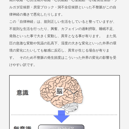
期外収縮・心房性期外収縮・心房細動・心室細動・QT延長症候群・ブ
ルガダ症候群・房室ブロック・洞不全症候群といった不整脈がこの自
律神経の働きで悪化したりします。
この「自律神経」は、規則正しい生活をしていると整っていますが、
不規則な生活を行ったり、興奮、カフェインの過剰摂取、睡眠不足、
発熱といった事で大きく変動し、異常となる事が有ります。 また気
圧の急激な変動や気温の乱高下、湿度の大きな変化といった外界の環
境の変化にたいしても敏感に反応し、異常が生じる場合が有りま
す。 そのため不整脈の発生頻度はこういった外界の変化の影響を受
けやすい訳です。