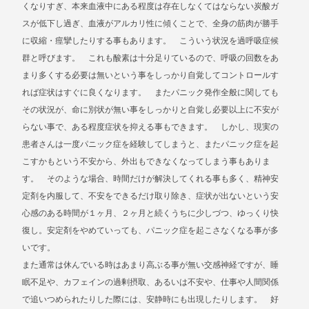
くなりすぎ、本来血液中にある程度は存在しなくてはならない炭酸ガ
スが低下し過ぎ、血液がアルカリ性に傾くことで、全身の筋肉が勝手
に収縮・痙攣したりする事もあります。 こういう状況を過呼吸症候
群と呼びます。 これも酸素は十分足りているので、呼吸の回数をあ
まり多くする必要は無いという事をしっかり自覚してコントロールす
れば症状はすぐに良くなります。 またパニック発作全般に関しても
その状況が、命に別状が無い事をしっかりと自覚し必要以上に不安が
らない事で、ある程度症状を抑える事もできます。 しかし、現実の
患者さんは一度パニック症を経験してしまうと、またパニック症を起
こすかもという不安から、外出もできなくなってしまう事もありま
す。 そのような場合、時間だけが解決してくれる事も多く、精神安
定剤を内服して、不安をできるだけ取り除き、症状が出ないという安
心感のある時間が１ヶ月、２ヶ月と続くうちに少しづつ、ゆっくり快
復し。安定剤をやめていっても、パニック症を起こさなくなる事が多
いです。
また通常は休んでいる時はあまり高ぶる事が無い交感神経ですが、睡
眠不足や、カフェインの過剰摂取、あるいは不安や、仕事や人間関係
で追いつめられたりした際には、安静時にも出現したりします。 好