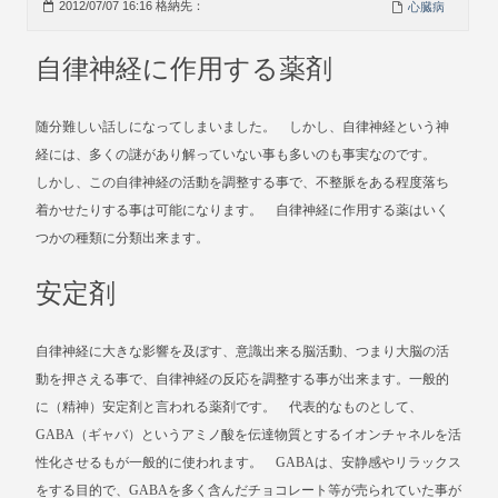
2012/07/07 16:16 格納先：
心臓病
自律神経に作用する薬剤
随分難しい話しになってしまいました。 しかし、自律神経という神
経には、多くの謎があり解っていない事も多いのも事実なのです。
しかし、この自律神経の活動を調整する事で、不整脈をある程度落ち
着かせたりする事は可能になります。 自律神経に作用する薬はいく
つかの種類に分類出来ます。
安定剤
自律神経に大きな影響を及ぼす、意識出来る脳活動、つまり大脳の活
動を押さえる事で、自律神経の反応を調整する事が出来ます。一般的
に（精神）安定剤と言われる薬剤です。 代表的なものとして、
GABA（ギャバ）というアミノ酸を伝達物質とするイオンチャネルを活
性化させるもが一般的に使われます。 GABAは、安静感やリラックス
をする目的で、GABAを多く含んだチョコレート等が売られていた事が