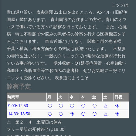
ニックは
青山通り沿い、表参道駅B2出口を出たところ。Aoビル（旧紀伊
国屋）隣にあります。 青山周辺のお住まいの方や、青山のオフ
ィスで働いている方々の診察を行っております。 また、心臓
病・特に不整脈でお悩みの患者様の診察を行える医療機器をそ
ろえております。 東京近郊だけでなく、関東全般の患者様、
千葉・横浜・埼玉方面からの来院も歓迎いたします。 不整脈
の専門医は少なく、一般のクリニックでは曖昧な治療が行われ
ている事が多いです。 期外収縮・QT延長症候群・心房細動・
高血圧・高脂血症等でお悩みの患者様、ぜひお気軽に三好クリ
ニックを受診ください。 表参道にようこそ
診察予定
時間帯
月
火
水
木
金
土
日祝
9:00~12:50
◯
◯
◯
◯
◯
△
休
14:30~18:50
◯
◯
休
◯
◯
△
休
△ 第２・４ 土曜日は休み
フリー受診の受付終了は18:30