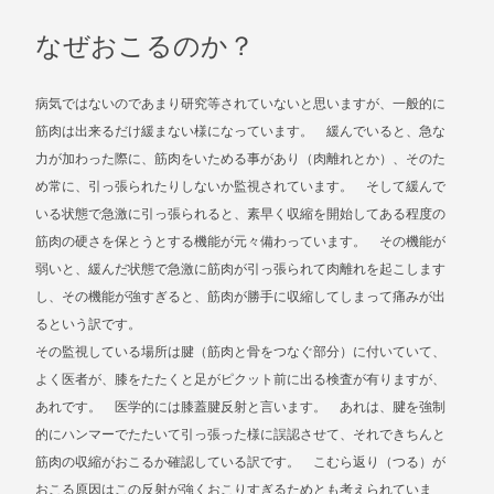
なぜおこるのか？
病気ではないのであまり研究等されていないと思いますが、一般的に
筋肉は出来るだけ緩まない様になっています。 緩んでいると、急な
力が加わった際に、筋肉をいためる事があり（肉離れとか）、そのた
め常に、引っ張られたりしないか監視されています。 そして緩んで
いる状態で急激に引っ張られると、素早く収縮を開始してある程度の
筋肉の硬さを保とうとする機能が元々備わっています。 その機能が
弱いと、緩んだ状態で急激に筋肉が引っ張られて肉離れを起こします
し、その機能が強すぎると、筋肉が勝手に収縮してしまって痛みが出
るという訳です。
その監視している場所は腱（筋肉と骨をつなぐ部分）に付いていて、
よく医者が、膝をたたくと足がピクット前に出る検査が有りますが、
あれです。 医学的には膝蓋腱反射と言います。 あれは、腱を強制
的にハンマーでたたいて引っ張った様に誤認させて、それできちんと
筋肉の収縮がおこるか確認している訳です。 こむら返り（つる）が
おこる原因はこの反射が強くおこりすぎるためとも考えられていま