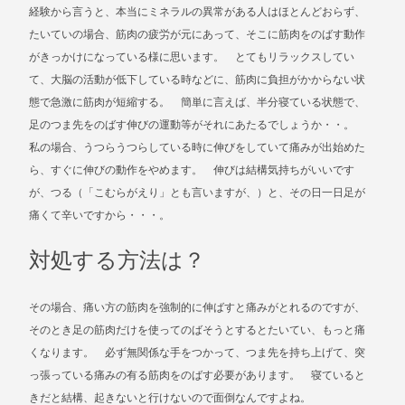
経験から言うと、本当にミネラルの異常がある人はほとんどおらず、
たいていの場合、筋肉の疲労が元にあって、そこに筋肉をのばす動作
がきっかけになっている様に思います。 とてもリラックスしてい
て、大脳の活動が低下している時などに、筋肉に負担がかからない状
態で急激に筋肉が短縮する。 簡単に言えば、半分寝ている状態で、
足のつま先をのばす伸びの運動等がそれにあたるでしょうか・・。
私の場合、うつらうつらしている時に伸びをしていて痛みが出始めた
ら、すぐに伸びの動作をやめます。 伸びは結構気持ちがいいです
が、つる（「こむらがえり」とも言いますが、）と、その日一日足が
痛くて辛いですから・・・。
対処する方法は？
その場合、痛い方の筋肉を強制的に伸ばすと痛みがとれるのですが、
そのとき足の筋肉だけを使ってのばそうとするとたいてい、もっと痛
くなります。 必ず無関係な手をつかって、つま先を持ち上げて、突
っ張っている痛みの有る筋肉をのばす必要があります。 寝ていると
きだと結構、起きないと行けないので面倒なんですよね。