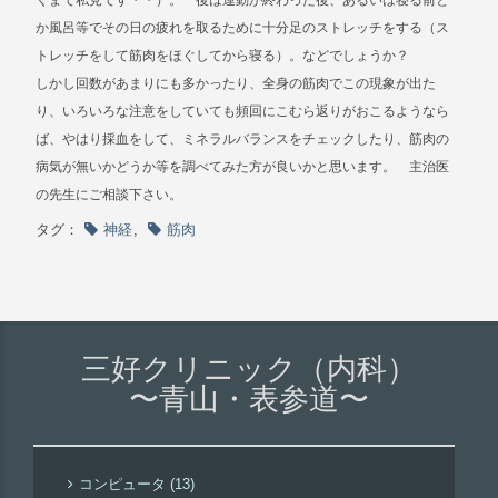
くまで私見です・・）。 後は運動が終わった後、あるいは寝る前と
か風呂等でその日の疲れを取るために十分足のストレッチをする（ス
トレッチをして筋肉をほぐしてから寝る）。などでしょうか？
しかし回数があまりにも多かったり、全身の筋肉でこの現象が出た
り、いろいろな注意をしていても頻回にこむら返りがおこるようなら
ば、やはり採血をして、ミネラルバランスをチェックしたり、筋肉の
病気が無いかどうか等を調べてみた方が良いかと思います。 主治医
の先生にご相談下さい。
タグ：
神経
,
筋肉
三好クリニック（内科）
〜青山・表参道〜
コンピュータ (13)