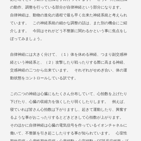
の動作、調整を行っている部分が自律神経という部分になります。
自律神経は、動物の進化の過程で最も早く出来た神経系統と考えられ
ています。 この神経系統の細かな調整の話は、また別の機会にご紹
介します。 今回はそれがどう不整脈に関わるかという事に焦点をし
ぼってみましょう。
自律神経には大きく分けて、（１）体を休める神経、つまり副交感神
経という神経系と、（２）攻撃したり戦ったりする際に高まる神経、
交感神経の二つから出来ています。 それぞれがせめぎ合い、体の運
動状態をコントロールしている訳です。
この二つの神経は心臓にもたくさん分布していて、心拍数を上げたり
下げたり、心臓の収縮力を強くしたり弱くしたりします。 例えば、
寝ていれば皆さん心拍数は下がりますし、起きて運動したり、興奮す
るような事がおこったりするとどきどきして心拍数が上がります。
そのほかに自律神経は心臓の電気信号を作っているイオンチャネルに
働いて、不整脈を引き起こしたりする事が知られています。 心室性