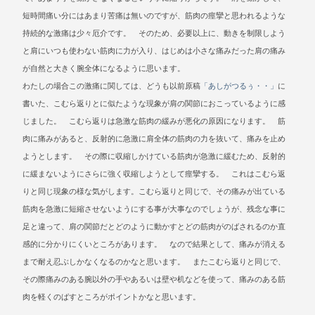
短時間痛い分にはあまり苦痛は無いのですが、筋肉の痙攣と思われるような
持続的な激痛は少々厄介です。 そのため、必要以上に、動きを制限しよう
と肩にいつも使わない筋肉に力が入り、はじめは小さな痛みだった肩の痛み
が自然と大きく腕全体になるように思います。
わたしの場合この激痛に関しては、どうも以前原稿
「あしがつるぅ・・」
に
書いた、こむら返りとに似たような現象が肩の関節におこっているように感
じました。 こむら返りは急激な筋肉の緩みが悪化の原因になります。 筋
肉に痛みがあると、反射的に急激に肩全体の筋肉の力を抜いて、痛みを止め
ようとします。 その際に収縮しかけている筋肉が急激に緩むため、反射的
に緩まないようにさらに強く収縮しようとして痙攣する。 これはこむら返
りと同じ現象の様な気がします。こむら返りと同じで、その痛みが出ている
筋肉を急激に短縮させないようにする事が大事なのでしょうが、残念な事に
足と違って、肩の関節だとどのように動かすとどの筋肉がのばされるのか直
感的に分かりにくいところがあります。 なので結果として、痛みが消える
まで耐え忍ぶしかなくなるのかなと思います。 またこむら返りと同じで、
その際痛みのある腕以外の手やあるいは壁や机などを使って、痛みのある筋
肉を軽くのばすところがポイントかなと思います。