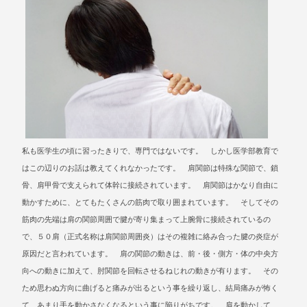
私も医学生の頃に習ったきりで、専門ではないです。 しかし医学部教育で
はこの辺りのお話は教えてくれなかったです。 肩関節は特殊な関節で、鎖
骨、肩甲骨で支えられて体幹に接続されています。 肩関節はかなり自由に
動かすために、とてもたくさんの筋肉で取り囲まれています。 そしてその
筋肉の先端は肩の関節周囲で腱が寄り集まって上腕骨に接続されているの
で、５０肩（正式名称は肩関節周囲炎）はその複雑に絡み合った腱の炎症が
原因だと言われています。 肩の関節の動きは、前・後・側方・体の中央方
向への動きに加えて、肘関節を回転させるねじれの動きが有ります。 その
ため思わぬ方向に曲げると痛みが出るという事を繰り返し、結局痛みが怖く
て、あまり手を動かさなくなるという事に陥りがちです。 肩を動かして、