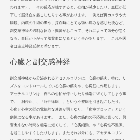
われます）。 その反応が強すぎると、心拍が減少したり、血圧が低
下して脳貧血を起こしたりする事があります。 例えば胃カメラや大
腸鏡、内蔵の手術の際や、採血時にとても強い痛みを感じた後など、
副交感神経の過剰な反応・興奮がおこって、それによって気分が悪く
なる。血圧が下がって脳貧血になるという事があります。 これを医
者は迷走神経反射と呼びます。
心臓と副交感神経
副交感神経から分泌されるアセチルコリンは、心臓の筋肉、特に、リ
ズムをコントロールしている心臓の筋肉や、心房筋に作用します。
アセチルコリンは、自己の心拍が停止したり極端に遅くしてしまう事
で、「洞停止」、「洞性徐脈」、という不整脈を引き起こしたり。
心房と心室の間の電気的な連絡が弱くなり、「房室ブロック」という
病気になる事があります。 また、心房の筋肉の不応期と言って、興
奮出来ない時間を極端に短くして、「心房細動」や「心房性不整脈」
を起こしやすくしたりします。またそれ以外にも、アセチルコリン