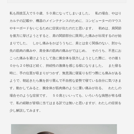
私も四捨五入で５０歳、５０肩になってしまいました。 私の場合、やはり
カルテの記載や、機器のメインテナンスのために、コンピューターのマウス
やキーボードをいじるために症状が出たのだと思います。 初めは、肩関節
を後方に挙げようとすると、肩の関節部分に限局した痛みが出現するのが始
まりでした。 しかし痛みをかばううちに、肩とは全く関係のない、肘から
先の筋肉の痛みや、肩全体の筋肉の痛みがではじめ。 そのうち、不意にお
こった痛みを避けようとして急に腕全体を脱力しようとした際に、その後１
０から２０秒ほど続く、持続性の激痛を感じる様になりました。 また寝る
時に、手の位置が収まりがつかず、無意識に寝返りを打つ際にも痛みがある
ようで、朝起きたら腕を折り畳んで不自然な姿勢で寝ている自分に気づきま
す。動かしてみると、腕全体が筋肉痛のように重い痛みが出る。 わたしの
場合そのような症状です。 ５０肩といいっても、いろいろな病態が有る様
で、私の経験が皆様に当てはまる訳では無いと思いますが、わたしの症状を
少し解説してみます。