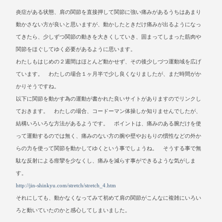
炎症がある状態、肩の関節を直接押して関節に強い痛みがあるうちはあまり
動かさない方が良いと思いますが、動かしたときだけ痛みが出るようになっ
てきたら、少しずつ関節の動きを大きくしていき、固まってしまった筋肉や
関節をほぐしてゆく必要があるように思います。
わたしもはじめの２週間はほとんど動かせず、その後少しづつ運動域を広げ
ています。 わたしの場合１ヶ月半で少し良くなりましたが、まだ時間がか
かりそうですね。
以下に関節を動かす為の運動が書かれた良いサイトがありますのでリンクし
ておきます。 わたしの場合、コードーマン体操しか知りませんでしたが、
結構いろいろな方法があるようです。 ポイントは、痛みのある腕だけを使
って運動するのでは無く、痛みのない方の腕や壁やおもりの慣性などの外か
らの力を使って関節を動かしてゆくという事でしょうね。 そうする事で無
駄な反射による痙攣を少なくし、痛みを減らす事ができるような気がしま
す。
http://jin-shinkyu.com/stretch/stretch_4.htm
それにしても、動かなくなってみて初めて肩の関節がこんなに複雑にいろい
ろと動いていたのかと感心してしまいました。