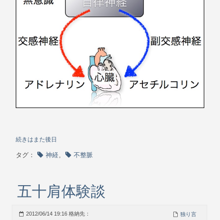
続きはまた後日
タグ：
神経
,
不整脈
五十肩体験談
2012/06/14 19:16 格納先：
独り言