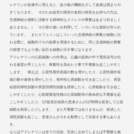
レナリンが血液中に増えると、血小板の機能を介して血液は固まりや
すくなります。 そのため血管の病気や血栓の病気をお持ちの方は、
交感神経が過剰に活動する精神的なストレスや興奮はあまり好ましく
ありません。） その形の違いを利用して、いろいろな薬剤が作られ
ています。 また
カフェイン
はこういった交感神経の興奮が細胞に伝
わる際に、細胞内でその効果を増強するために、同じ交感神経の興奮
の程度でもより強い反応を細胞が示す事になります。
アドレナリンの心筋細胞への作用は、心臓の筋肉の中で電気信号が伝
わる速度が早くしたり、興奮性を高めたり事で不整脈を起こしやすく
します。 例えば、心室性期外収縮の数を増やしたり、心房性期外収
縮の数や連発を増やしたり、発作性心房細動を引き起こしたり、房室
結節回帰性頻脈や房室回帰性頻脈を誘発したり、心房粗動を引き起こ
しやすくしたり、心筋梗塞急性期の心室細動等の致命的な不整脈を起
こしやすくしたり、QT延長症候群の患者さんのQT時間を延長して心室
細動を助長したりします。 また不整脈ではありませんが、前述した
洞性頻脈を起こし、患者さんがそれを動悸として自覚する事もありま
す。
ならばアドレナリンは全ての元凶、完全に止めてしまえば不整脈も無