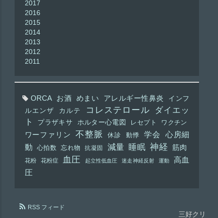
2017
2016
2015
2014
2013
2012
2011
ORCA
お酒
めまい
アレルギー性鼻炎
インフ
コレステロール
ダイエッ
ルエンザ
カルテ
ト
プラザキサ
ホルター心電図
レセプト
ワクチン
不整脈
学会
心房細
ワーファリン
休診
動悸
神経
動
減量
睡眠
筋肉
心拍数
忘れ物
抗凝固
血圧
高血
花粉
花粉症
起立性低血圧
迷走神経反射
運動
圧
RSS フィード
三好クリ