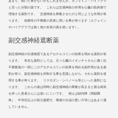
あまり、聞いた事がないかもしれませんが、カフェイン・バイアグラ
と言った分類の薬です。 これらは交感神経の作用を心臓の筋肉側で
増強する薬剤です。 交感神経を興奮させたのと同じような作用が有
ります。 徐脈性の不整脈の患者に用いる事が有ります（カフェイン
やバイアグラでは無く他の名前の薬を使います）。
副交感神経遮断薬
副交感神経の伝達物質であるアセチルコリンの効果を弱める薬剤が有
ります。 有名な薬剤としては、元々心臓のイオンチャネルに働く抗
不整脈薬の一部にこのアセチルコリンの効果を弱める副作用がある薬
剤が有り、副交感神経を抑制する事を意識しながら、それら薬剤を使
用する事が有ります。 リスモダン・シベノール等といった薬剤にな
ります。 これらの薬は同時に副交感神経の興奮が高まると困る病気
を持った患者さんには使いにくいです。 例えば緑内障（閉鎖隅
角）、中等症以上の前立腺肥大、唾液の分泌の悪い方等にはあまり適
していません。