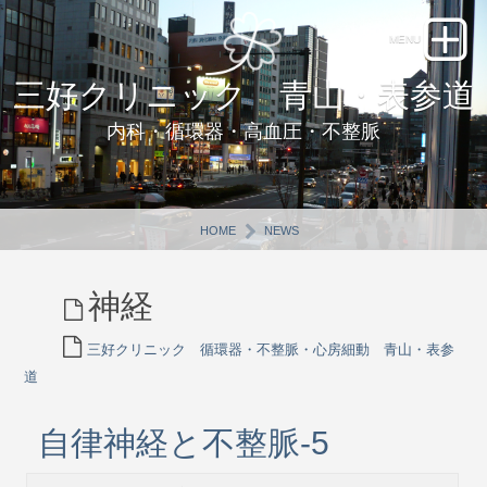
三好クリニック 青山・表参道
内科・循環器・高血圧・不整脈
HOME
NEWS
神経
三好クリニック 循環器・不整脈・心房細動 青山・表参
道
自律神経と不整脈-5