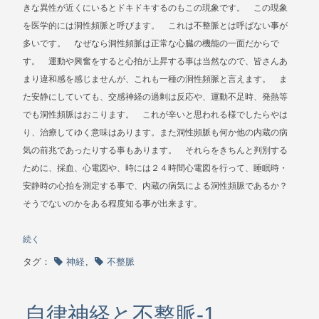
きな異性が近くにいるとドキドキするのもこの現象です。 この現象
を医学的には洞性頻脈と呼びます。 これは不整脈とは呼ばない事が
多いです。 なぜなら洞性頻脈は正常な心臓の機能の一面だからで
す。 運動や興奮をすると心拍が上昇する事は当然なので、皆さんあ
まり違和感を感じませんが、これも一種の洞性頻脈と言えます。 ま
た安静にしていても、交感神経の過剰は反応や、運動不足時、発熱等
でも洞性頻脈はおこります。 これが辛いと思われる様でしたらやは
り、治療してゆく意味はあります。また洞性頻脈も何か他の内蔵の病
気の前兆であったりする事もあります。 それらをきちんと判別する
ために、採血、心電図や、時には２４時間心電図を行って、睡眠時・
安静時の心拍を測定する事で、内蔵の病気による洞性頻脈であるか？
そうでないのかをある程度知る事が出来ます。
続く
タグ：
神経
,
不整脈
自律神経と不整脈-1