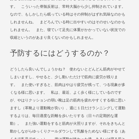
す。 こういった脊髄反射は、常時大脳から少し抑制されています。
なので、もしかしたら眠っている時はその抑制がはずれ気味なのかも
しれませんね。 まどろんでいる時に出やすいのはそのせいなのかも
しれません。 また、寝ていて足先に体重がかかっていない状況での
収縮というのがあまり良くないのかもしれません。
予防するにはどうするのか？
どうしたら良いんでしょうかね？ 使わないとどんどん筋肉がやせて
しまいますし、やせると、少し動いただけで筋肉に疲労が残りま
す。 また使いすぎると、筋肉はやはり疲労が残って、つる現象が多
くなる様に思います。 私は、最近、よく歩く様にしているのです
が、やはりクッションの弱い靴は足の筋肉を疲れやすくする様に思い
ますし（革靴より運動靴が良い）、週に１日だけランニングして運動
するよりは、毎日適度な距離を歩いたりする（日々の定期的な運
動）。 また強い運動をすると筋肉が火照りますが、それをきちんと
動かしながらゆっくりクールダウンして乳酸をためない様にする（あ