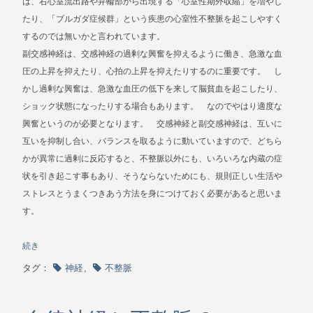
は、右心室流出路や弁輪部から出現する「心室性期外収縮」を増やし
たり、「ブルガダ症候群」という疾患の心室性不整脈を起こしやすく
するのでは無いかと言われています。
副交感神経は、交感神経の過剰な興奮を抑えるように働き、急激な血
圧の上昇を抑えたり、心拍の上昇を抑えたりするのに重要です。 し
かし過剰な興奮は、急激な血圧の低下を来して脳貧血を起こしたり、
ショック状態になったりする場合もあります。 なのでやはり適度な
興奮というのが必要となります。 交感神経と副交感神経は、互いに
互いを抑制し合い、バランスを取るように動いていますので、どちら
かが異常に過剰に反応すると、不整脈以外にも、いろいろな内蔵の症
状を引き起こす事もあり、そうならないためにも、規則正しい生活や
ストレスとうまくつきあう方法を身につけておく必要があると思いま
す。
続き
タグ：
神経
,
不整脈