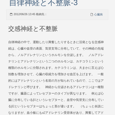
自律神経と不整脈-3
2012/06/26 13:45 格納先：
心臓病
交感神経と不整脈
自律神経の中で、運動したり興奮したりするときに活発となる交感神
経は、心臓や血管の表面、気管支等に分布していて、その神経の先端
から、ノルアドレナリンというホルモンを分泌します。 ノルアドレ
ナリンとアドレナリンという二つのホルモンは、カテコラミンという
種類のホルモンに分類されます。カテコラミンは、大まかに言えば心
拍数を増加させて、心臓の収縮力を増加させ血圧を上げます。 一般
的にはアドレナリンという名前の方が知られているので、ここではア
ドレナリンと呼びます。 神経から分泌されるアドレナリンは一種類
ですが、臓器によってレセプターのタイプが異なります。 例えば心
臓に分布しているβ1というレセプターと、血管や気管支に分布してい
るβ2というレセプターはちょっと形が違います。 （ちょっと余談に
なりますが、血小板にもα2アドレナリン受容体があり、興奮してアド