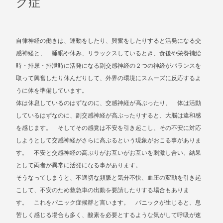
ク症
自律神経の働きは、運動をしたり、興奮をしたりすると活発になる交
感神経と、 睡眠や休み、リラックスしているとき、食後や栄養補給
時・排尿・排泄時に活発になる副交感神経の２つの神経がバランスを
取って興奮したり休んだりして、外界の環境にスムーズに反応するよ
うに体を準備しています。
体は休息しているのはずなのに、交感神経が高ぶったり、 体は活動
しているはずなのに、副交感神経が高ぶったりすると、大脳は違和感
を感じます。 そしてその感覚は不安を引き起こし、その不安に対応
しようとして交感神経がさらに高ぶるという現象がおこる事がありま
す。 不安と交感神経の高ぶりがお互いがお互いを刺激し合い、結果
として両者が異常に活発になる事があります。
そうなってしまうと、不適切な頻脈と気分不快、血圧の変動を引き起
こして、不安のため救急車の出動を要請したりする場合もありま
す。 これをパニック症候群と言います。 パニックが生じると、息
苦しく感じる場合も多く、酸素を必要とするような気がして呼吸が速