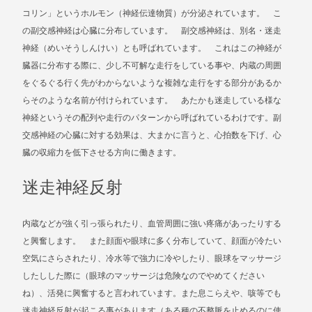
コリン」というホルモン（神経伝達物質）が分泌されています。 こ
の副交感神経は心臓に分布しています。 副交感神経は、別名・迷走
神経（めいそうしんけい）とも呼ばれています。 これはこの神経が
臓器に分布する際に、少し不可解な走行をしている事や、内蔵の周囲
をぐるぐる行く先がわからないような複雑な走行をする部分があるか
らそのような名前が付けられています。 あたかも迷走している様な
神経というその配列や走行のパターンから呼ばれているわけです。副
交感神経の心臓に対する効果は、大まかに言うと、心拍数を下げ、心
臓の収縮力を低下させる方向に働きます。
迷走神経反射
内蔵などが強く引っ張られたり、血管周囲に強い疼痛があったりする
と興奮します。 また顔面や眼球に多く分布していて、顔面が冷たい
空気にさらされたり、冷水等で強力に冷やしたり、眼球をマッサージ
したしした際に（眼球のマッサージは危険なのでやめてください
ね）、活発に興奮すると言われています。また息こらえや、咳等でも
迷走神経反射が起こる事があります（ある種の不整脈を止めるのに使