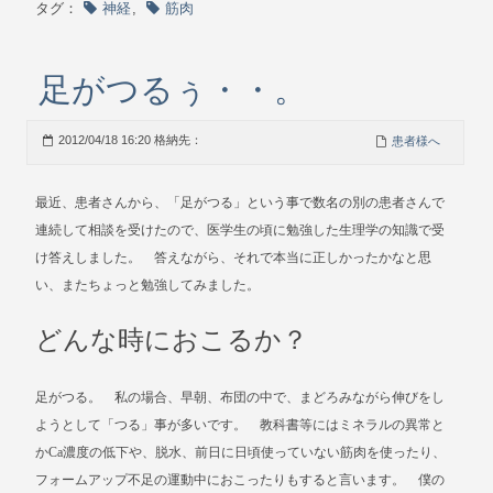
タグ：
神経
,
筋肉
足がつるぅ・・。
2012/04/18 16:20 格納先：
患者様へ
最近、患者さんから、「足がつる」という事で数名の別の患者さんで
連続して相談を受けたので、医学生の頃に勉強した生理学の知識で受
け答えしました。 答えながら、それで本当に正しかったかなと思
い、またちょっと勉強してみました。
どんな時におこるか？
足がつる。 私の場合、早朝、布団の中で、まどろみながら伸びをし
ようとして「つる」事が多いです。 教科書等にはミネラルの異常と
かCa濃度の低下や、脱水、前日に日頃使っていない筋肉を使ったり、
フォームアップ不足の運動中におこったりもすると言います。 僕の