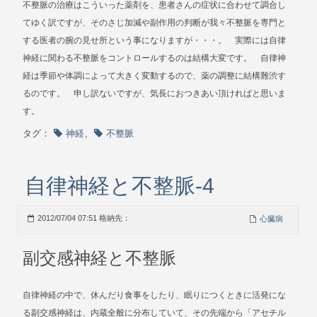
不整脈の治療はこういった薬剤を、患者さんの症状に合わせて調合し
てゆく訳ですが、そのさじ加減や副作用の判断が我々不整脈を専門と
する医者の腕の見せ所という事になりますが・・・。 実際には自律
神経に関わる不整脈をコントロールするのは結構大変です。 自律神
経は季節や体調によって大きく変動するので、薬の調整に結構難渋す
るのです。 申し訳ないですが、気長におつきあい頂ければと思いま
す。
タグ：
神経
,
不整脈
自律神経と不整脈-4
2012/07/04 07:51 格納先：
心臓病
副交感神経と不整脈
自律神経の中で、休んだり食事をしたり、眠りにつくときに活発にな
る副交感神経は、内蔵全般に分布していて、その先端から「アセチル