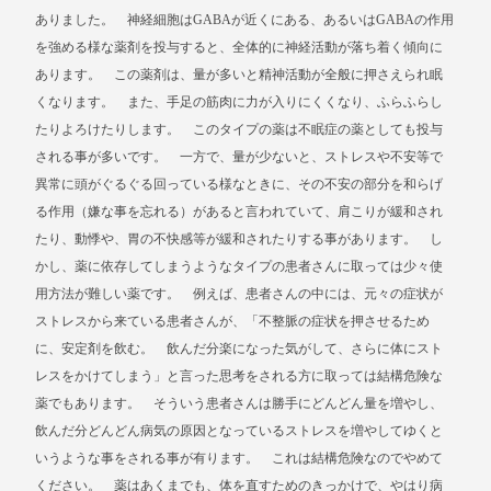
ありました。 神経細胞はGABAが近くにある、あるいはGABAの作用
を強める様な薬剤を投与すると、全体的に神経活動が落ち着く傾向に
あります。 この薬剤は、量が多いと精神活動が全般に押さえられ眠
くなります。 また、手足の筋肉に力が入りにくくなり、ふらふらし
たりよろけたりします。 このタイプの薬は不眠症の薬としても投与
される事が多いです。 一方で、量が少ないと、ストレスや不安等で
異常に頭がぐるぐる回っている様なときに、その不安の部分を和らげ
る作用（嫌な事を忘れる）があると言われていて、肩こりが緩和され
たり、動悸や、胃の不快感等が緩和されたりする事があります。 し
かし、薬に依存してしまうようなタイプの患者さんに取っては少々使
用方法が難しい薬です。 例えば、患者さんの中には、元々の症状が
ストレスから来ている患者さんが、「不整脈の症状を押させるため
に、安定剤を飲む。 飲んだ分楽になった気がして、さらに体にスト
レスをかけてしまう」と言った思考をされる方に取っては結構危険な
薬でもあります。 そういう患者さんは勝手にどんどん量を増やし、
飲んだ分どんどん病気の原因となっているストレスを増やしてゆくと
いうような事をされる事が有ります。 これは結構危険なのでやめて
ください。 薬はあくまでも、体を直すためのきっかけで、やはり病