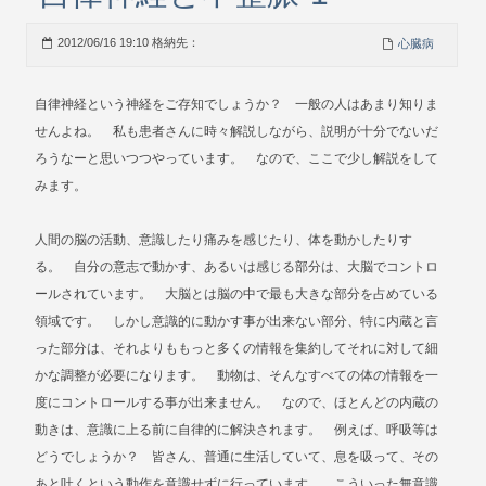
2012/06/16 19:10 格納先：
心臓病
自律神経という神経をご存知でしょうか？ 一般の人はあまり知りま
せんよね。 私も患者さんに時々解説しながら、説明が十分でないだ
ろうなーと思いつつやっています。 なので、ここで少し解説をして
みます。
人間の脳の活動、意識したり痛みを感じたり、体を動かしたりす
る。 自分の意志で動かす、あるいは感じる部分は、大脳でコントロ
ールされています。 大脳とは脳の中で最も大きな部分を占めている
領域です。 しかし意識的に動かす事が出来ない部分、特に内蔵と言
った部分は、それよりももっと多くの情報を集約してそれに対して細
かな調整が必要になります。 動物は、そんなすべての体の情報を一
度にコントロールする事が出来ません。 なので、ほとんどの内蔵の
動きは、意識に上る前に自律的に解決されます。 例えば、呼吸等は
どうでしょうか？ 皆さん、普通に生活していて、息を吸って、その
あと吐くという動作を意識せずに行っています。 こういった無意識