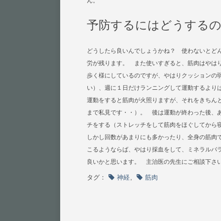
ん。
予防するにはどうする
どうしたら良いんでしょうかね？ 使わないとど
労が残ります。 また使いすぎると、筋肉はやは
歩く様にしているのですが、やはりクッションの
い）、週に１日だけランニングして運動するより
運動をすると筋肉が火照りますが、それをきちん
まで私見です・・）。 後は運動が終わった後、
チをする（ストレッチをして筋肉をほぐしてか
しかし回数があまりにも多かったり、全身の筋肉
こるようならば、やはり採血をして、ミネラルバ
良いかと思います。 主治医の先生にご相談下さ
タグ：
神経
,
筋肉