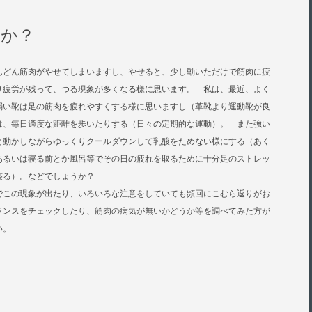
のか？
んどん筋肉がやせてしまいますし、やせると、少し動いただけで筋肉に疲
り疲労が残って、つる現象が多くなる様に思います。 私は、最近、よく
弱い靴は足の筋肉を疲れやすくする様に思いますし（革靴より運動靴が良
は、毎日適度な距離を歩いたりする（日々の定期的な運動）。 また強い
と動かしながらゆっくりクールダウンして乳酸をためない様にする（あく
あるいは寝る前とか風呂等でその日の疲れを取るために十分足のストレッ
ら寝る）。などでしょうか？
でこの現象が出たり、いろいろな注意をしていても頻回にこむら返りがお
ランスをチェックしたり、筋肉の病気が無いかどうか等を調べてみた方が
い。