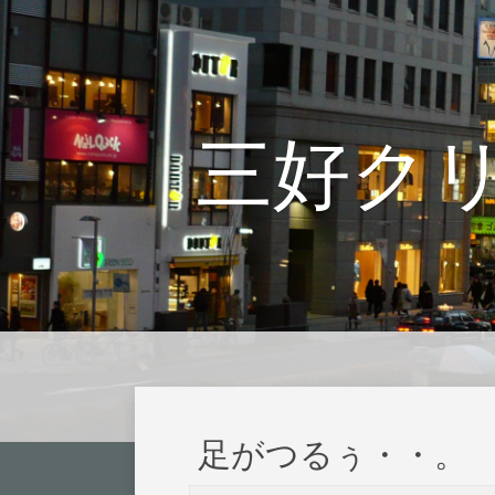
三好ク
足がつるぅ・・。