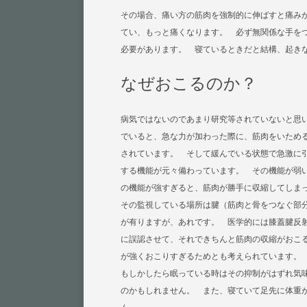
その場合、痛い方の筋肉を強制的に伸ばすと痛み
てい、もっと痛くなります。 必ず無関係な手を
必要があります。 寝ているときだと結構、起き
なぜおこるのか？
病気ではないのであまり研究等されていないと思
でいると、急な力が加わった際に、筋肉をいため
されています。 そして緩んでいる状態で急激に
する機能が元々備わっています。 その機能が弱
の機能が強すぎると、筋肉が勝手に収縮してしま
その監視している場所は腱（筋肉と骨をつなぐ部
が有りますが、あれです。 医学的には膝蓋腱反
に誤認させて、それできちんと筋肉の収縮がおこ
が強くおこりすぎるためとも考えられています。
もしかしたら眠っている時はその抑制がはずれ気
のかもしれません。 また、寝ていて足先に体重