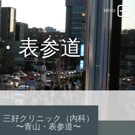
・表参道
三好クリニック（内科）
〜青山・表参道〜