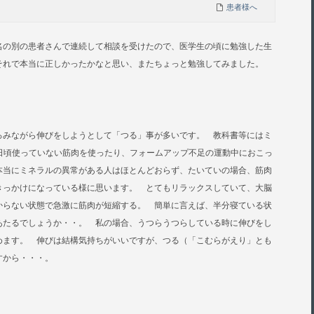
患者様へ
名の別の患者さんで連続して相談を受けたので、医学生の頃に勉強した生
それで本当に正しかったかなと思い、またちょっと勉強してみました。
ろみながら伸びをしようとして「つる」事が多いです。 教科書等にはミ
日頃使っていない筋肉を使ったり、フォームアップ不足の運動中におこっ
本当にミネラルの異常がある人はほとんどおらず、たいていの場合、筋肉
きっかけになっている様に思います。 とてもリラックスしていて、大脳
からない状態で急激に筋肉が短縮する。 簡単に言えば、半分寝ている状
あたるでしょうか・・。 私の場合、うつらうつらしている時に伸びをし
めます。 伸びは結構気持ちがいいですが、つる（「こむらがえり」とも
すから・・・。