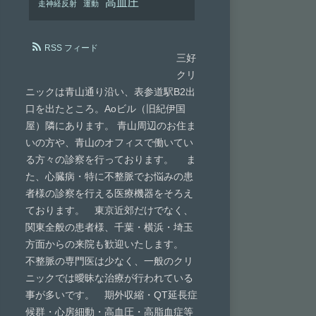
高血圧
走神経反射
運動
RSS フィード
三好
クリ
ニックは青山通り沿い、表参道駅B2出
口を出たところ。Aoビル（旧紀伊国
屋）隣にあります。 青山周辺のお住ま
いの方や、青山のオフィスで働いてい
る方々の診察を行っております。 ま
た、心臓病・特に不整脈でお悩みの患
者様の診察を行える医療機器をそろえ
ております。 東京近郊だけでなく、
関東全般の患者様、千葉・横浜・埼玉
方面からの来院も歓迎いたします。
不整脈の専門医は少なく、一般のクリ
ニックでは曖昧な治療が行われている
事が多いです。 期外収縮・QT延長症
候群・心房細動・高血圧・高脂血症等