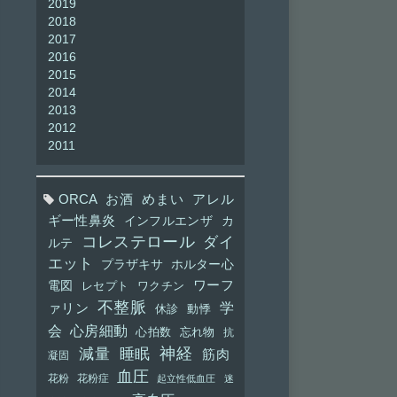
2019
2018
2017
2016
2015
2014
2013
2012
2011
ORCA
お酒
めまい
アレル
ギー性鼻炎
インフルエンザ
カ
コレステロール
ダイ
ルテ
エット
プラザキサ
ホルター心
ワーフ
電図
レセプト
ワクチン
不整脈
学
ァリン
休診
動悸
会
心房細動
心拍数
忘れ物
抗
神経
減量
睡眠
筋肉
凝固
血圧
花粉
花粉症
起立性低血圧
迷