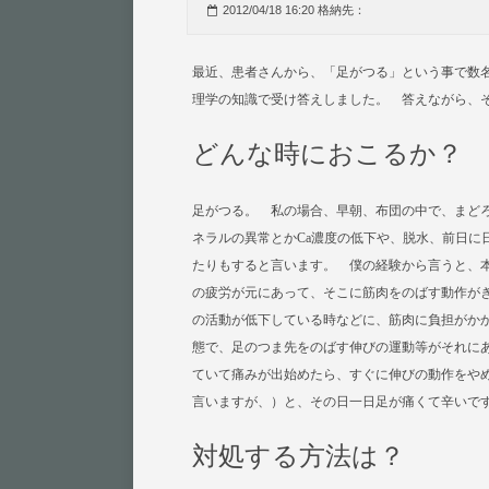
2012/04/18 16:20 格納先：
最近、患者さんから、「足がつる」という事で数
理学の知識で受け答えしました。 答えながら、
どんな時におこるか？
足がつる。 私の場合、早朝、布団の中で、まど
ネラルの異常とかCa濃度の低下や、脱水、前日に
たりもすると言います。 僕の経験から言うと、
の疲労が元にあって、そこに筋肉をのばす動作が
の活動が低下している時などに、筋肉に負担がか
態で、足のつま先をのばす伸びの運動等がそれに
ていて痛みが出始めたら、すぐに伸びの動作をや
言いますが、）と、その日一日足が痛くて辛いで
対処する方法は？