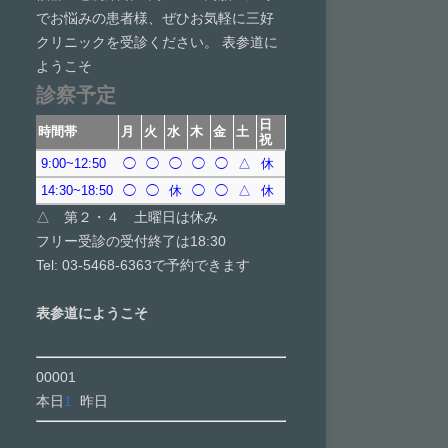
でお悩みの患者様、ぜひお気軽に三好
クリニックを受診ください。 表参道に
ようこそ
診察予定
日
時間帯
月
火
水
木
金
土
祝
9:00~12:50
◯
◯
◯
◯
◯
△
休
14:30~18:50
◯
◯
休
◯
◯
△
休
△ 第２・４ 土曜日は休み
フリー受診の受付終了は18:30
Tel: 03-5468-6363で予約できます
表参道にようこそ
00001
本日
1
昨日