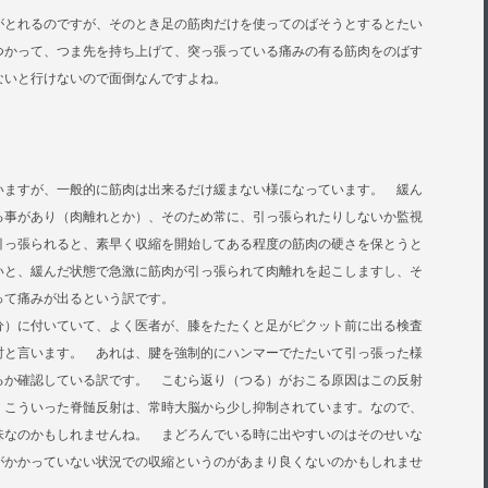
がとれるのですが、そのとき足の筋肉だけを使ってのばそうとするとたい
つかって、つま先を持ち上げて、突っ張っている痛みの有る筋肉をのばす
ないと行けないので面倒なんですよね。
いますが、一般的に筋肉は出来るだけ緩まない様になっています。 緩ん
る事があり（肉離れとか）、そのため常に、引っ張られたりしないか監視
引っ張られると、素早く収縮を開始してある程度の筋肉の硬さを保とうと
いと、緩んだ状態で急激に筋肉が引っ張られて肉離れを起こしますし、そ
って痛みが出るという訳です。
分）に付いていて、よく医者が、膝をたたくと足がピクット前に出る検査
射と言います。 あれは、腱を強制的にハンマーでたたいて引っ張った様
るか確認している訳です。 こむら返り（つる）がおこる原因はこの反射
 こういった脊髄反射は、常時大脳から少し抑制されています。なので、
味なのかもしれませんね。 まどろんでいる時に出やすいのはそのせいな
がかかっていない状況での収縮というのがあまり良くないのかもしれませ