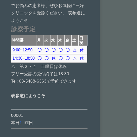
でお悩みの患者様、ぜひお気軽に三好
クリニックを受診ください。 表参道に
ようこそ
診察予定
日
時間帯
月
火
水
木
金
土
祝
9:00~12:50
◯
◯
◯
◯
◯
△
休
14:30~18:50
◯
◯
休
◯
◯
△
休
△ 第２・４ 土曜日は休み
フリー受診の受付終了は18:30
Tel: 03-5468-6363で予約できます
表参道にようこそ
00001
本日
1
昨日