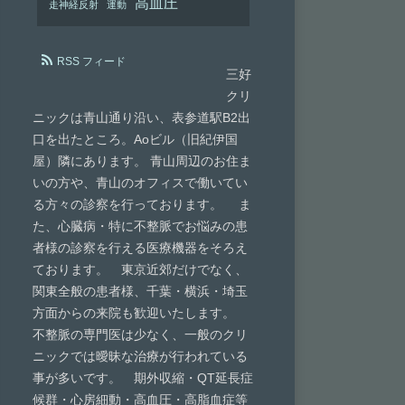
高血圧
走神経反射
運動
RSS フィード
三好
クリ
ニックは青山通り沿い、表参道駅B2出
口を出たところ。Aoビル（旧紀伊国
屋）隣にあります。 青山周辺のお住ま
いの方や、青山のオフィスで働いてい
る方々の診察を行っております。 ま
た、心臓病・特に不整脈でお悩みの患
者様の診察を行える医療機器をそろえ
ております。 東京近郊だけでなく、
関東全般の患者様、千葉・横浜・埼玉
方面からの来院も歓迎いたします。
不整脈の専門医は少なく、一般のクリ
ニックでは曖昧な治療が行われている
事が多いです。 期外収縮・QT延長症
候群・心房細動・高血圧・高脂血症等