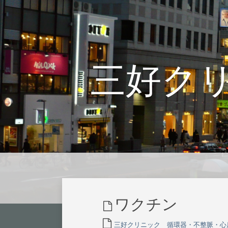
三好ク
ワクチン
三好クリニック 循環器・不整脈・心