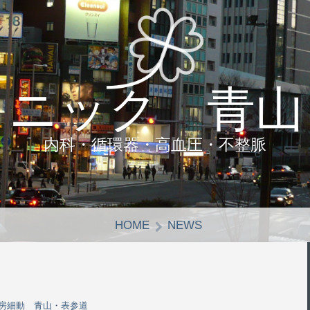
リニック 青山
内科・循環器・高血圧・不整脈
HOME
NEWS
房細動 青山・表参道