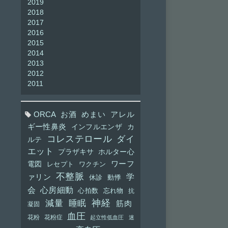
2019
2018
2017
2016
2015
2014
2013
2012
2011
ORCA
お酒
めまい
アレル
ギー性鼻炎
インフルエンザ
カ
コレステロール
ダイ
ルテ
エット
プラザキサ
ホルター心
ワーフ
電図
レセプト
ワクチン
不整脈
学
ァリン
休診
動悸
会
心房細動
心拍数
忘れ物
抗
神経
減量
睡眠
筋肉
凝固
血圧
花粉
花粉症
起立性低血圧
迷