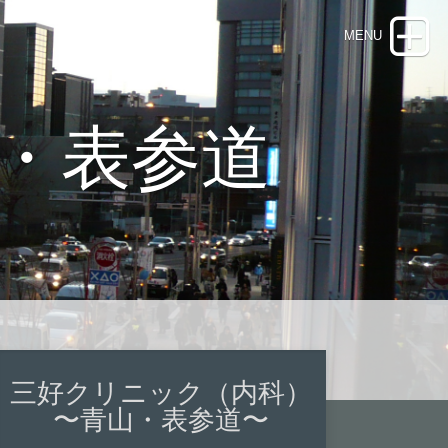
・表参道
三好クリニック（内科）
〜青山・表参道〜