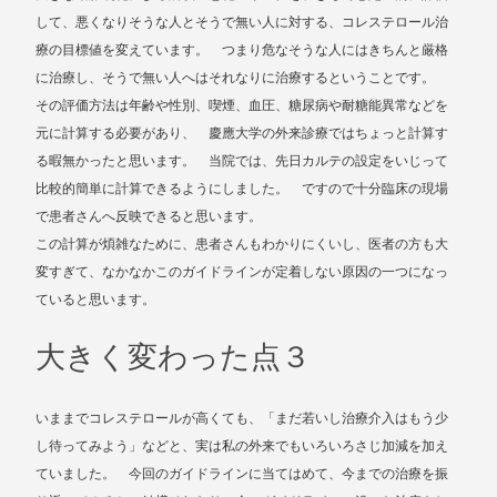
して、悪くなりそうな人とそうで無い人に対する、コレステロール治
療の目標値を変えています。 つまり危なそうな人にはきちんと厳格
に治療し、そうで無い人へはそれなりに治療するということです。
その評価方法は年齢や性別、喫煙、血圧、糖尿病や耐糖能異常などを
元に計算する必要があり、 慶應大学の外来診療ではちょっと計算す
る暇無かったと思います。 当院では、先日カルテの設定をいじって
比較的簡単に計算できるようにしました。 ですので十分臨床の現場
で患者さんへ反映できると思います。
この計算が煩雑なために、患者さんもわかりにくいし、医者の方も大
変すぎて、なかなかこのガイドラインが定着しない原因の一つになっ
ていると思います。
大きく変わった点３
いままでコレステロールが高くても、「まだ若いし治療介入はもう少
し待ってみよう」などと、実は私の外来でもいろいろさじ加減を加え
ていました。 今回のガイドラインに当てはめて、今までの治療を振