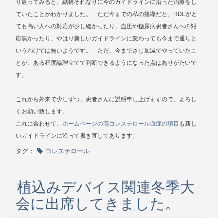
り返ってみると、結構それなりに今のガイドラインに沿った治療をし
HDL
ていたことがわかりました。 ただ今までの私の指導だと、
がと
ても高い人への対応が少し緩かったり、血圧や糖尿病患者さんへの対
応無かったり、やはり新しいガイドラインに変わっても今まで通りと
いうわけでは無いようです。 ただ、今までさじ加減でやっていたこ
とが、ある程度論理立てて判断できるようになった点はありがたいで
す。
これから外来で少しずつ、患者さんに説明申し上げますので、よろし
くお願い致します。
これに合わせて、
ホームページの高コレステロール血症の項目
も新し
いガイドラインに沿って書き直してあります。
タグ：
コレステロール
植込みデバイス関連冬季大
会に出席してきました。