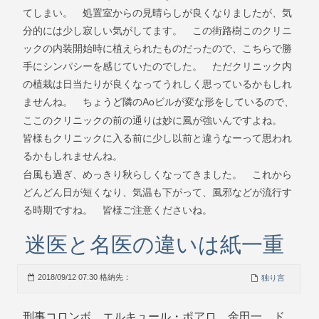
てしまい。 処置室からの見晴らしが良くなりましたが、気
分的には少し寂しい気がしてます。 この街路樹このクリニ
ックの内装開始時に植えられたものだったので、こちらで勝
手にシンパシーを感じていたのでした。 ただクリニック内
の植栽は日当たりが良くなってうれしく思っているかもしれ
Ao
ませんね。 ちょうど隣の
ビルが変な形をしているので、
ここのクリニックの前の通りは妙に風が強いんですよね。
皆様もクリニックに入る前に少し以前と違うなーって思われ
るかもしれませんね。
台風も過ぎ、めっきり秋らしくなってきました。 これから
どんどん日が短くなり、気温も下がって、風邪などが流行す
る時期ですね。 皆様ご注意くださいね。
迷医と名医の違いは紙一重
2018/09/12 07:30 格納先：
独り言
刑事コロンボ、エルキュール・ポアロ、金田一、ド