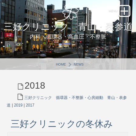
三好クリニック 青山・表参道
内科・循環器・高血圧・不整脈
HOME
NEWS
2018
三好クリニック 循環器・不整脈・心房細動 青山・表参
道
|
2019
|
2017
三好クリニックの冬休み