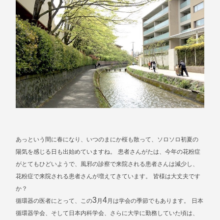
あっという間に春になり、いつのまにか桜も散って、ソロソロ初夏の
陽気を感じる日も出始めていますね。
患者さんがたは、今年の花粉症
がとてもひどいようで、風邪の診察で来院される患者さんは減少し、
花粉症で来院される患者さんが増えてきています。
皆様は大丈夫です
か？
3
4
循環器の医者にとって、この
月
月は学会の季節でもあります。
日本
循環器学会、そして日本内科学会、さらに大学に勤務していた頃は、