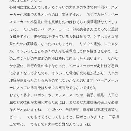
応だなと思いました。
心臓内に埋め込んでしまえるぐらいの大きさの本体で10年間ペースメ
ーカーが稼働できるというのは、驚きですね。 考えてみたら、ペー
スメーカーの小型化に最も貢献したのはおそらく携帯電話なんでしょ
うね。 たしかに、ペースメーカーは一部の患者さんにとっては重要
な機器ですが、携帯電話を使っている人数は莫大で、とても大きな開
発のための実験場になったのでしょうね。 リチウム電池、レアメタ
ル、そういったことを多くの人が切磋琢磨して頭を悩ませた事で、こ
の20年ぐらいの充電池の性能は格段に向上したと思います。 なかな
か小型化、長寿命化の進まなかった、ペースメーカーがあれほど急速
に小さくなって来たのも、そういった電池研究の裾が広がり、人々の
理解が深まったこともあるのではないかなと思います（ペースメーカ
ーに入っている電池はリチウム充電池ではないですが)。
おそらく将来、ロボットや、アシストスーツや、義手、義足、人工心
臓などの技術が実用化するためには、まだまだ充電技術の進歩が必要
なのだと思いますね。 小型化や、放熱技術、非接触型充電技術等な
ど・・。 でももうそうなってしまうと、医者というよりは、 工学博
士ですね。 でもとても大事な分野なんでしょうね。