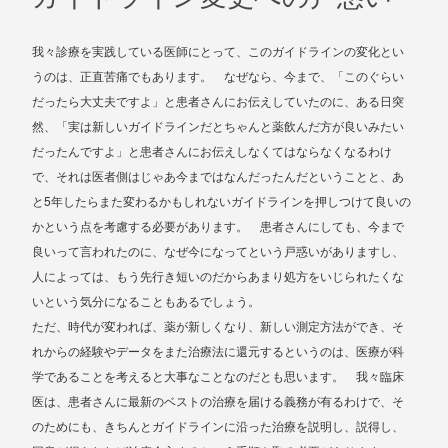
我々診療を実践している医師にとって、このガイドラインの変化とい
うのは、正直苦痛でもあります。 なぜなら、今まで、「このぐらい
だったら大丈夫ですよ」と患者さんにお伝えしていたのに、ある日突
然、「実は新しいガイドラインだとちゃんと薬飲んだ方が良いみたい
だったんですよ」と患者さんにお伝えしなくてはならなくなるわけ
で、それは医者側はじゃあ今まではなんだったんだということと、あ
5
と
年したらまた変わるかもしれないガイドラインを押しつけて良いの
かという点を考慮する必要があります。 患者さんにしても、今まで
良いって言われたのに、なぜ今になってという戸惑いがありますし、
人によっては、もう先行き短いのだからあまり処方をいじられたくな
いという気分になることもあるでしょう。
ただ、時代が変われば、薬が新しくなり、新しい測定方法ができ、そ
れからの経験やデータをまた治療法に還元するというのは、医療が科
学であることを考えると大事なことなのだとも思います。 我々臨床
医は、患者さんに最新のベストの治療を届ける義務が有るわけで、そ
のためにも、きちんとガイドラインに沿った治療を説明し、説得し、