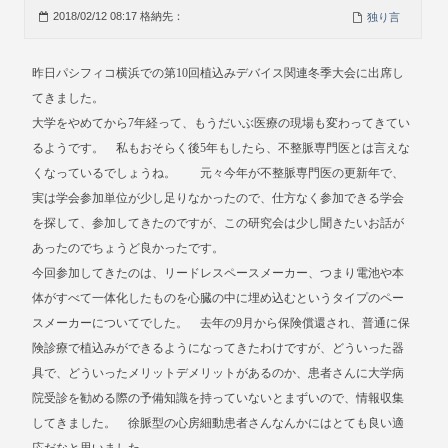
2018/02/12 08:17 格納先：
独り言
昨日パシフィコ横浜での第10回植込みデバイス関連冬季大会に出席し
てきました。
大学をやめてから7年経って、もうだいぶ医療の現場も変わってきてい
るようです。 私もおそらく後5年もしたら、不整脈専門医とは言えな
くなっているでしょうね。 元々今年が不整脈専門医の更新年で、
実は学会参加単位が少し足りなかったので、仕方なく参加できる学会
を探して、参加してきたのですが、この研究会は少し聞きたいお話が
あったのでちょうど良かったです。
今回参加してきたのは、リードレスペースメーカー、つまり電池や本
体がすべて一体化したものを心臓の中に埋め込むというタイプのペー
スメーカーについてでした。 去年の9月から保険償還され、普通に保
険診療で植込みができるようになってきたわけですが、どういった器
具で、どういったメリットデメリットがあるのか、患者さんに大学病
院受診を勧める際の予備知識を持っていないとまずいので、情報収集
してきました。 徐脈型の心房細動患者さんなんかにはとても良い適