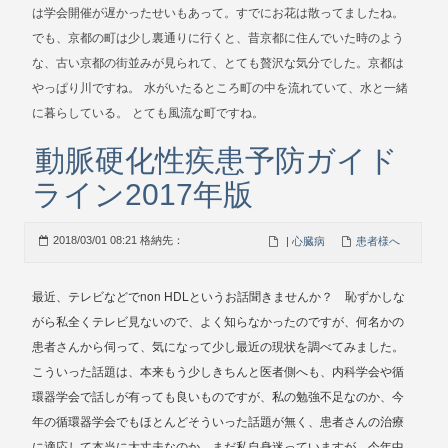
は学会開催が遅かったせいもあって。すでにお花は散ってましたね。
でも、京都の町は少し裏通りに行くと、昔京都に住んでいた時のよう
な、古い京都の街並みが見られて、とても贅沢な気分でした。京都は
やっぱり川ですね。
水がいたるところ町の中を流れていて、水と一緒
に暮らしている。
とても風流な町ですね。
動脈硬化性疾患予防ガイド
ライン2017年版
2018/03/01 08:21 格納先：
|
心臓病
患者様へ
non HDL
最近、テレビなどで
というお話聞きませんか？ 恥ずかしな
がら私全くテレビ見ないので、よく知らなかったのですが、何名かの
患者さんから伺って、気になって少し最近の現状を調べてみました。
こういった話題は、本来もう少しきちんと医者側へも、内科学会や循
環器学会で話しが有っても良いものですが、私の勉強不足なのか、今
年の循環器学会でもほとんどそういった話題が無く、患者さんの治療
に適応して本当に大丈夫なのか、まだ私自身迷っていますが、今年中