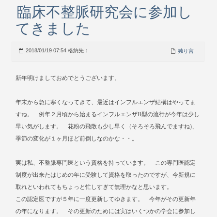
臨床不整脈研究会に参加し
てきました
2018/01/19 07:54 格納先：
独り言
新年明けましておめでとうございます。
年末から急に寒くなってきて、最近はインフルエンザ結構はやってま
すね。 例年２月頃から始まるインフルエンザB型の流行が今年は少し
早い気がします。 花粉の飛散も少し早く（そろそろ飛んでますね)、
季節の変化が１ヶ月ほど前倒しなのかな・・。
実は私、不整脈専門医という資格を持っています。 この専門医認定
制度が出来たはじめの年に受験して資格を取ったのですが、今新規に
取れといわれてもちょっと忙しすぎて無理かなと思います。
この認定医ですが５年に一度更新してゆきます。 今年がその更新年
の年になります。 その更新のためには実はいくつかの学会に参加し