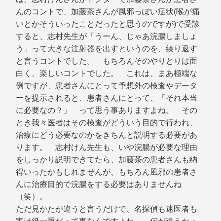
んのコントで、加藤茶さんが風邪っぽい症状(喉が痛
いとかそういったことだったと思うのですが)で受診
すると、志村先生が「うーん、じゃあ浣腸しましょ
う」って大きな注射器を出すというのを、繰り返す
と言うコントでした。 もちろんそのやりとりは面
白く、楽しいコントでした。 これは、まあ極端な
例ですが、患者さんにとって予想外の検査やデータ
ーを提示されると、患者さんにとって、「それ本当
に必要なの？」 って思う事ありますよね。 その
とき我々医者はその検査がどういう目的で行われ、
治療にどう必要なのかをきちんと説明する必要があ
ります。 志村けん先生も、いや浣腸が必要な理由
をしっかり説明できてたら、加藤茶の患者さんも納
得いったかもしれませんが、もちろん風邪の患者さ
んに治療目的で浣腸をする必要はありませんね
（笑）。
ただ見かたが違うと言うだけで、名探偵も迷医者も