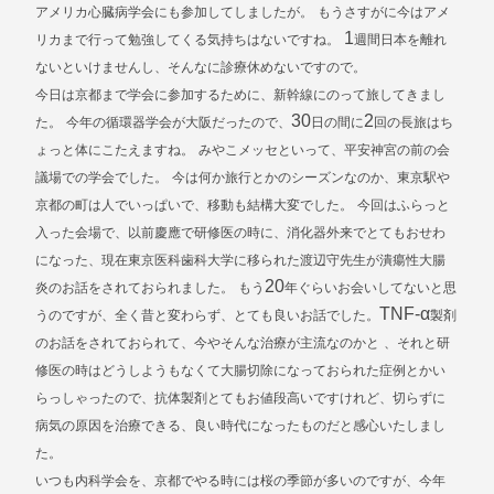
アメリカ心臓病学会にも参加してしましたが。
もうさすがに今はアメ
1
リカまで行って勉強してくる気持ちはないですね。
週間日本を離れ
ないといけませんし、そんなに診療休めないですので。
今日は京都まで学会に参加するために、新幹線にのって旅してきまし
30
2
た。
今年の循環器学会が大阪だったので、
日の間に
回の長旅はち
ょっと体にこたえますね。
みやこメッセといって、平安神宮の前の会
議場での学会でした。
今は何か旅行とかのシーズンなのか、東京駅や
京都の町は人でいっぱいで、移動も結構大変でした。
今回はふらっと
入った会場で、以前慶應で研修医の時に、消化器外来でとてもおせわ
になった、現在東京医科歯科大学に移られた渡辺守先生が潰瘍性大腸
20
炎のお話をされておられました。
もう
年ぐらいお会いしてないと思
TNF-α
うのですが、全く昔と変わらず、とても良いお話でした。
製剤
のお話をされておられて、今やそんな治療が主流なのかと
、それと研
修医の時はどうしようもなくて大腸切除になっておられた症例とかい
らっしゃったので、抗体製剤とてもお値段高いですけれど、切らずに
病気の原因を治療できる、良い時代になったものだと感心いたしまし
た。
いつも内科学会を、京都でやる時には桜の季節が多いのですが、今年