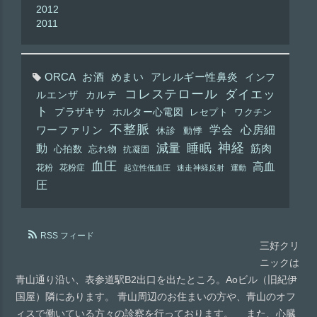
2012
2011
ORCA
お酒
めまい
アレルギー性鼻炎
インフ
コレステロール
ダイエッ
ルエンザ
カルテ
ト
プラザキサ
ホルター心電図
レセプト
ワクチン
不整脈
学会
心房細
ワーファリン
休診
動悸
神経
動
減量
睡眠
筋肉
心拍数
忘れ物
抗凝固
血圧
高血
花粉
花粉症
起立性低血圧
迷走神経反射
運動
圧
RSS フィード
三好クリ
ニックは
青山通り沿い、表参道駅B2出口を出たところ。Aoビル（旧紀伊
国屋）隣にあります。 青山周辺のお住まいの方や、青山のオフ
ィスで働いている方々の診察を行っております。 また、心臓