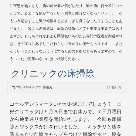
に実態が無くとも、胸の前が痛い気がしたり、喉の所に何か常につっ
かえているような気がするという感覚が離れなくなったり・・。 そ
ういう場合すこし気分転換するとすっきり良くなったりすることもあ
ります。 皆さんの感覚は、病気の診断にとても重要な要素ではあり
ますが、もしもそれがあまり問題無いものだと専門の医者が判断すれ
ば、その症状にあまりこだわらない方が良い場合もあります。 また
そういうこだわらないようにするためのお薬などもありますので、そ
ういったご要望のさいにはご相談ください。
クリニックの床掃除
2018/05/03 07:21 格納先：
独り言
ゴールデンウィークいかがお過ごしでしょう？ 三
好クリニックは５月６日までお休みで、７日月曜日
から通常通り業務を開始いたします。 今回も床掃
除とワックスがけを行いました。 キッチリと膝を
防具みたいな膝キャップをつけて掃除すると、膝を