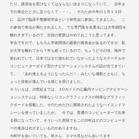
たり、講習会を受けなくてはならない決まりになっていて。 去年ま
での単位だと少し足りなくて・・・。 そのため今年の１月１３日
に 品川で臨床不整脈研究会という研究会に参加してきました。 こ
の参加で単位が満たされました。 でも専門医を名乗るには大学病院を
離れすぎているので、次回の更新はやめておこうと思ってます。
学会ですので、もちろん学術関係の最新の発表会があるのですが、私
が大学を離れてから７年も経っているので、ちょうどその頃、海外で
使われていて、日本ではまだ使われていなかったようなカテーテルや
コンピューターガイド型のナビゲーションシステムの話が出てきてい
て。 「あれ使えるようになったんだ！」みたいな感動とともに、ち
ょっと技術が進んでいる感じを受けました。
そういえば、20世紀までは、３Dガイドの心臓内マッピングナビゲーシ
ョンシステムは、特殊なシリコングラフィックスの特殊なグラフィッ
クボードを搭載した、そのためだけに開発されたようなハイエンドマ
シーンを使っていましたが。 今では、普通のコンピューターで出来
る様になっていて、そういった意味でもこの20年ほどのコンピュータ
ーの進歩はめざましいものがありますね。
今町中を歩いていても、皆さん、スマホ見ながら歩いてます