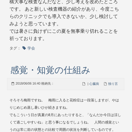
構大事な検査なんだなと、少し考えを改めたところ
です。 あと新しい検査機器の紹介があり、今度こち
らのクリニックでも導入できないか、少し検討して
みようと思っています。
では暑さに負けずにこの夏を無事乗り切れることを
祈っております。
タグ：
学会
感覚・知覚の仕組み
2018/06/06 16:40 格納先：
|
心臓病
独り言
そろそろ梅雨ですね。 梅雨に入ると花粉症は一段落しますが、やは
りじめじめ蒸し暑いひが続きますね。
8
でもこういう日が真夏の
月にあったりすると、「なんだか今日は涼し
くて過ごしやすいね」と思う事になるでしょうね。 人間の感覚とい
うのは常に前の状態との比較で周囲の状況を判断しているのです。