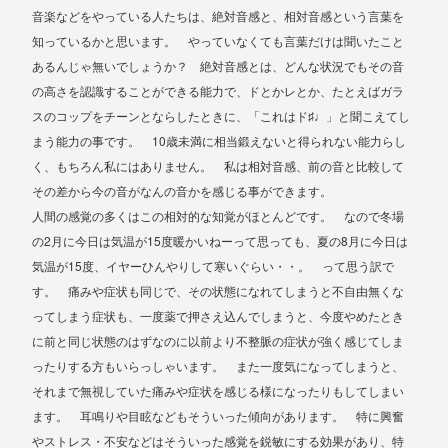
音楽などをやっている人たちは、絶対音感と、相対音感という言葉を
知っているかと思います。 やっていなくても言葉だけは聞いたこと
あるんじゃ無いでしょうか？ 絶対音感とは、どんな状況でもその音
の高さを認識することができる能力で、ドとかレとか、たとえばガラ
♯
スのコップをチーンとならしたときに、「これはド
♩」と聞こえてし
10
まう能力の事です。
歳未満に相当鍛えないと得られない能力らし
く、もちろん私にはありません。 私は相対音感、前の音と比較して
その差から今の音がなんの音かを感じる事ができます。
人間の感覚の多くはこの相対的な知覚がほとんどです。 なので冬場
2
15
8
の
月に今日は気温が
度暖かいねーって思っても、夏の
月に今日は
15
気温が
度、イヤーひんやりして寒いぐらい・・。 って思う訳で
す。 痛みや症状も同じで、その状態になれてしまうと不自由無くな
ってしまう症状も、一度薬で押さえ込んでしまうと、今度やめたとき
に前と同じ状態のはずなのに以前より不整脈の症状が強く感じてしま
ったりする方もいらっしゃいます。 また一度気になってしまうと、
それまで無視していた痛みや症状を感じる様になったりもしてしまい
ます。 耳鳴りや目眩などもそういった傾向があります。 特に興奮
やストレス・不安などはそういった感覚を鋭敏にする効果があり、特