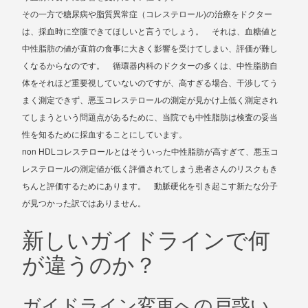
)
その一方で糖尿病や脂質異常症（コレステロール
の治療をドクター
は、採血時に空腹できてほしいと言うでしょう。 それは、血糖値と
中性脂肪の値が直前の食事に大きく影響を受けてしまい、評価が難し
くなるからなのです。 循環器内科のドクターの多くは、中性脂肪自
体をそれほど重要視していないのですが、高すぎる場合、干渉してう
まく測定できず、悪玉コレステロールの測定が見かけ上低く測定され
てしまうという問題点があるために、当院でも中性脂肪は検査の妥当
性を知るために採血することにしています。
non HDL
コレステロールとはそういった中性脂肪が高すぎて、悪玉コ
レステロールの測定値が低く評価されてしまう患者さんのリスクもき
ちんと評価するためにあります。 動脈硬化を引き起こす新たな分子
が見つかった訳ではありません。
新しいガイドラインで何
が違うのか？
ガイドライン変更への戸惑い