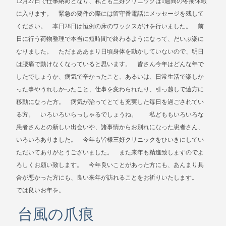
12月27日で仕事納めとなり、私ども三好クリニックは1週間の冬期休暇
に入ります。 緊急の要件の際には留守番電話にメッセージを残して
ください。 本日28日は恒例の床のワックスがけを行いました。 前
日に行う荷物整理で本当に短時間で終わるようになって、だいぶ楽に
なりました。 ただまああまり日頃身体を動かしていないので、明日
は腰痛で動けなくなっていると思います。 皆さん今年はどんな年で
したでしょうか、病気で辛かったこと、あるいは、日常生活で楽しか
った事やうれしかったこと、仕事を変わられたり、引っ越しで遠方に
移動になった方。 病気が治ってとても充実した毎日を過ごされてい
る方。 いろいろいらっしゃるでしょうね。 私どももいろいろな
患者さんとの新しい出会いや、諸事情からお別れになった患者さん、
いろいろありました。 今年も皆様三好クリニックをひいきにしてい
ただいてありがとうございました。 また来年も精進致しますのでよ
ろしくお願い致します。 今年良いことがあった方にも、あんまり具
合が悪かった方にも、良い来年が訪れることをお祈りいたします。
では良いお年を。
台風の爪痕