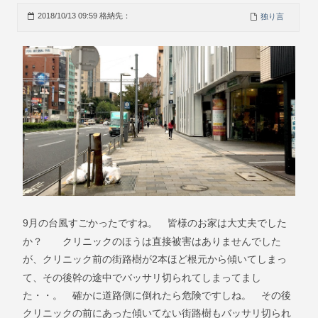
2018/10/13 09:59 格納先：
独り言
9
月の台風すごかったですね。 皆様のお家は大丈夫でした
か？ クリニックのほうは直接被害はありませんでした
2
が、クリニック前の街路樹が
本ほど根元から傾いてしまっ
て、その後幹の途中でバッサリ切られてしまってまし
た・・。 確かに道路側に倒れたら危険ですしね。 その後
クリニックの前にあった傾いてない街路樹もバッサリ切られ