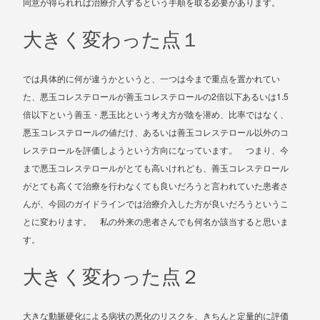
同意が得られれば治療介入するという手順を取る必要があります。
大きく変わった点１
では具体的に何が違うかというと、一つは今まで重点を置かれてい
2
1.5
た、悪玉コレステロールが善玉コレステロールの
倍以下あるいは
倍以下という善玉・悪玉比という考え方が陰を潜め、比率ではなく、
悪玉コレステロールの値だけ、あるいは善玉コレステロール以外のコ
レステロールを評価しようという方向になっています。 つまり、今
まで悪玉コレステロールがとても高いけれども、善玉コレステロール
がとても高くて治療を行わなくても良いだろうと言われていた患者さ
んが、今回のガイドラインでは治療介入した方が良いだろうというこ
とに変わります。 私の外来の患者さんでも何名か該当すると思いま
す。
大きく変わった点２
大きな動脈硬化による病状の悪化のリスクを、きちんと定量的に評価