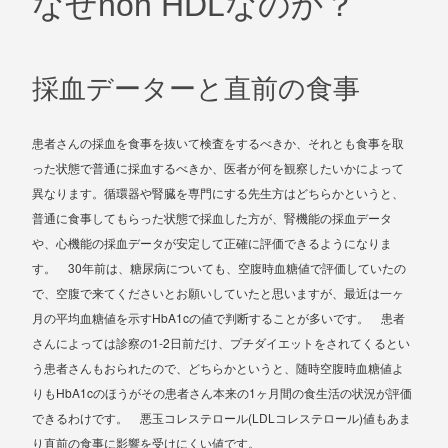
なぜnon HDLなのか？
採血データーと直前の食事
患者さんの採血を食事を抜いて検査をするべきか、それとも食事を取
った状態で普通に採血するべきか、医者が何を観察したいかによって
異なります。循環器や腎臓を専門にする先生方はどちらかというと、
普通に食事してもらった状態で採血した方が、腎機能の採血データ
や、心機能の採血データが安定して正確に評価できるようになりま
30
す。
年前は、糖尿病についても、空腹時血糖値で評価していたの
で、空腹で来てくださいとお願いしていたと思いますが、最近は一ヶ
HbA1c
月の平均血糖値を示す
の値で判断することが多いです。 患者
1-2
さんによっては診察の
日前だけ、プチダイエットをされてくるとい
う患者さんもおられたので、どちらかというと、随時空腹時血糖値よ
HbA1c
1
りも
のほうがその患者さん本来の
ヶ月間の食生活の状況が評価
(LDL
)
できるわけです。 悪玉コレステロール
コレステロール
値もあま
り直前の食事に影響を受けにくい値です。