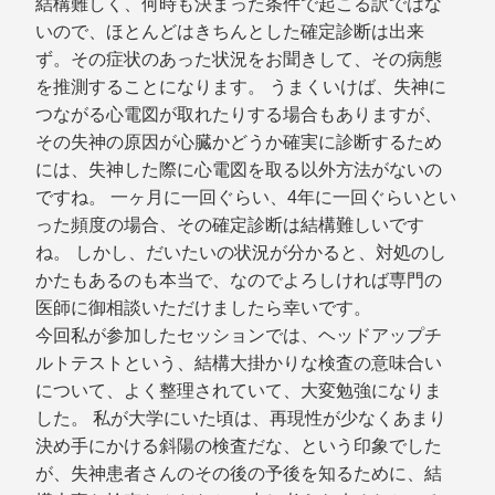
結構難しく、何時も決まった条件で起こる訳ではな
いので、ほとんどはきちんとした確定診断は出来
ず。その症状のあった状況をお聞きして、その病態
を推測することになります。 うまくいけば、失神に
つながる心電図が取れたりする場合もありますが、
その失神の原因が心臓かどうか確実に診断するため
には、失神した際に心電図を取る以外方法がないの
ですね。 一ヶ月に一回ぐらい、4年に一回ぐらいとい
った頻度の場合、その確定診断は結構難しいです
ね。 しかし、だいたいの状況が分かると、対処のし
かたもあるのも本当で、なのでよろしければ専門の
医師に御相談いただけましたら幸いです。
今回私が参加したセッションでは、ヘッドアップチ
ルトテストという、結構大掛かりな検査の意味合い
について、よく整理されていて、大変勉強になりま
した。 私が大学にいた頃は、再現性が少なくあまり
決め手にかける斜陽の検査だな、という印象でした
が、失神患者さんのその後の予後を知るために、結