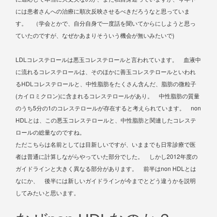
には患者さんへの治療に順次反映させるべきだろうなと思っていま
す。 （学会とかで、自分自身で一度話を聞いてからにしようと思っ
)
ていたのですが、なぜかあまりそういう機会が無いみたいで
LDL
コレステロールは悪玉コレステロールと言われています。 血液中
に流れるコレステロールは、そのほかに善玉コレステロールといわれ
HDL
る
コレステロールと、中性脂肪をたくさん含んだ、脂肪の微粒子
(
)
カイロミクロン
に含まれるコレステロールがあり。 中性脂肪の質量
5
1
non
のうち
分の
のコレステロールが存在すると考えられています。
HDL
とは、この悪玉コレステロールと、中性脂肪と関連したコレステ
ロールの総量なのですね。
ただこちらは名前としては目新しいですが、いままでも日常診療で医
2012
者は普通に計算しながらやっていた部分でした。 しかし
年度の
non HDL
ガイドラインと大きく異なる部分があります。 前半は
とは
なにか、 後半には新しいガイドラインが今までとどう違うかを説明
してみたいと思います。