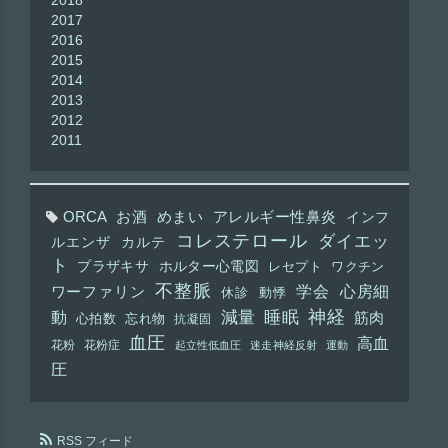
2018
2017
2016
2015
2014
2013
2012
2011
ORCA
お酒
めまい
アレルギー性鼻炎
インフ
コレステロール
ダイエッ
ルエンザ
カルテ
ト
プラザキサ
ホルター心電図
レセプト
ワクチン
不整脈
学会
心房細
ワーファリン
休診
動悸
神経
動
減量
睡眠
筋肉
心拍数
忘れ物
抗凝固
血圧
高血
花粉
花粉症
起立性低血圧
迷走神経反射
運動
圧
RSS フィード