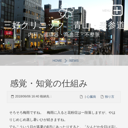
三好クリニック 青山・表参道
内科・循環器・高血圧・不整脈
HOME
NEWS
感覚・知覚の仕組み
2018/06/06 16:40 格納先：
|
心臓病
独り言
そろそろ梅雨ですね。 梅雨に入ると花粉症は一段落しますが、やは
りじめじめ蒸し暑いひが続きますね。
8
でもこういう日が真夏の
月にあったりすると、「なんだか今日は涼し