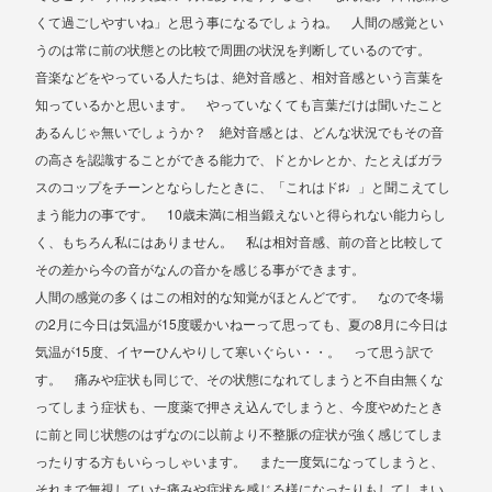
くて過ごしやすいね」と思う事になるでしょうね。 人間の感覚とい
うのは常に前の状態との比較で周囲の状況を判断しているのです。
音楽などをやっている人たちは、絶対音感と、相対音感という言葉を
知っているかと思います。 やっていなくても言葉だけは聞いたこと
あるんじゃ無いでしょうか？ 絶対音感とは、どんな状況でもその音
の高さを認識することができる能力で、ドとかレとか、たとえばガラ
♯
スのコップをチーンとならしたときに、「これはド
♩」と聞こえてし
10
まう能力の事です。
歳未満に相当鍛えないと得られない能力らし
く、もちろん私にはありません。 私は相対音感、前の音と比較して
その差から今の音がなんの音かを感じる事ができます。
人間の感覚の多くはこの相対的な知覚がほとんどです。 なので冬場
2
15
8
の
月に今日は気温が
度暖かいねーって思っても、夏の
月に今日は
15
気温が
度、イヤーひんやりして寒いぐらい・・。 って思う訳で
す。 痛みや症状も同じで、その状態になれてしまうと不自由無くな
ってしまう症状も、一度薬で押さえ込んでしまうと、今度やめたとき
に前と同じ状態のはずなのに以前より不整脈の症状が強く感じてしま
ったりする方もいらっしゃいます。 また一度気になってしまうと、
それまで無視していた痛みや症状を感じる様になったりもしてしまい