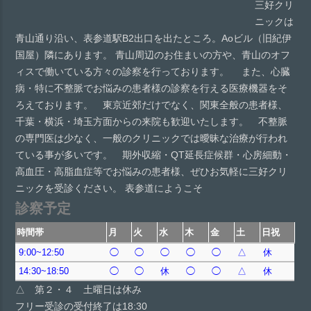
三好クリ
ニックは
青山通り沿い、表参道駅B2出口を出たところ。Aoビル（旧紀伊
国屋）隣にあります。 青山周辺のお住まいの方や、青山のオフ
ィスで働いている方々の診察を行っております。 また、心臓
病・特に不整脈でお悩みの患者様の診察を行える医療機器をそ
ろえております。 東京近郊だけでなく、関東全般の患者様、
千葉・横浜・埼玉方面からの来院も歓迎いたします。 不整脈
の専門医は少なく、一般のクリニックでは曖昧な治療が行われ
ている事が多いです。 期外収縮・QT延長症候群・心房細動・
高血圧・高脂血症等でお悩みの患者様、ぜひお気軽に三好クリ
ニックを受診ください。 表参道にようこそ
診察予定
時間帯
月
火
水
木
金
土
日祝
9:00~12:50
◯
◯
◯
◯
◯
△
休
14:30~18:50
◯
◯
休
◯
◯
△
休
△ 第２・４ 土曜日は休み
フリー受診の受付終了は18:30