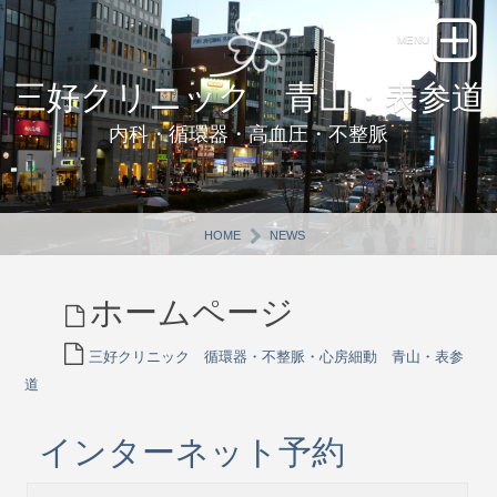
三好クリニック 青山・表参道
内科・循環器・高血圧・不整脈
HOME
NEWS
ホームページ
三好クリニック 循環器・不整脈・心房細動 青山・表参
道
インターネット予約