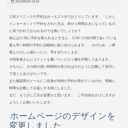
2013/05/20 19:53
三好クリニックの予約はお一人２０分でおとりしています。 しかし
インターネットで予約をされた方は、枠が１時間おきになっているの
に気づかれておられるのでは無いでしょうか？
例えば11:00に予約を取られるとすると、11:00~12:00の間であいている
最も早い時間の予約に自動的に振り分けられます。 そのため、ご希
望よりだいぶ遅かったり、早すぎたりします。
今回患者さんにコメントを書いていただく欄を作製してあります。
そちらに、その枠の遅い時間枠が良ければそのように記載して送付し
て頂くとありがたいです。
また確認用のメールにご自身が何時の予約が取れているのか、明確に
時間を記載してお返しする様にしました。
まだ、もう少し工夫が必要かと思います。 ご不自由おかけしますが
よろしくお願いいたします。
ホームページのデザインを
変更しました