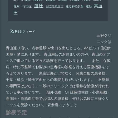
血圧
高血
花粉
花粉症
起立性低血圧
迷走神経反射
運動
圧
RSS フィード
三好クリ
ニックは
青山通り沿い、表参道駅B2出口を出たところ。Aoビル（旧紀伊
国屋）隣にあります。 青山周辺のお住まいの方や、青山のオフ
ィスで働いている方々の診察を行っております。 また、心臓
病・特に不整脈でお悩みの患者様の診察を行える医療機器をそ
ろえております。 東京近郊だけでなく、関東全般の患者様、
千葉・横浜・埼玉方面からの来院も歓迎いたします。 不整脈
の専門医は少なく、一般のクリニックでは曖昧な治療が行われ
ている事が多いです。 期外収縮・QT延長症候群・心房細動・
高血圧・高脂血症等でお悩みの患者様、ぜひお気軽に三好クリ
ニックを受診ください。 表参道にようこそ
診察予定