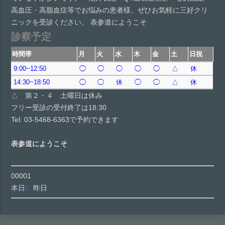
高血圧・高脂血症等でお悩みの患者様、ぜひお気軽に三好クリ
ニックを受診ください。 表参道にようこそ
診察予定
時間帯
月
火
水
木
金
土
日祝
9:00~12:50
◯
◯
◯
◯
◯
△
休
14:30~18:50
◯
◯
休
◯
◯
△
休
△ 第２・４ 土曜日は休み
フリー受診の受付終了は18:30
Tel: 03-5468-6363で予約できます
表参道にようこそ
00001
本日
1
昨日