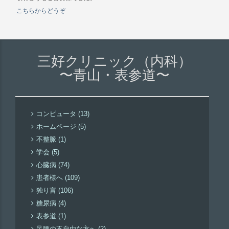
こちらからどうぞ
三好クリニック（内科）
〜青山・表参道〜
コンピュータ (13)
ホームページ (5)
不整脈 (1)
学会 (5)
心臓病 (74)
患者様へ (109)
独り言 (106)
糖尿病 (4)
表参道 (1)
足腰の不自由な方へ (2)