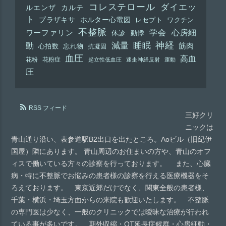
コレステロール
ダイエッ
ルエンザ
カルテ
ト
プラザキサ
ホルター心電図
レセプト
ワクチン
不整脈
学会
心房細
ワーファリン
休診
動悸
神経
動
減量
睡眠
筋肉
心拍数
忘れ物
抗凝固
血圧
高血
花粉
花粉症
起立性低血圧
迷走神経反射
運動
圧
RSS フィード
三好クリ
ニックは
青山通り沿い、表参道駅B2出口を出たところ。Aoビル（旧紀伊
国屋）隣にあります。 青山周辺のお住まいの方や、青山のオフ
ィスで働いている方々の診察を行っております。 また、心臓
病・特に不整脈でお悩みの患者様の診察を行える医療機器をそ
ろえております。 東京近郊だけでなく、関東全般の患者様、
千葉・横浜・埼玉方面からの来院も歓迎いたします。 不整脈
の専門医は少なく、一般のクリニックでは曖昧な治療が行われ
ている事が多いです。 期外収縮・QT延長症候群・心房細動・