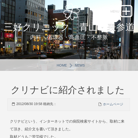
三好クリニック 青山・表参道
内科・循環器・高血圧・不整脈
HOME
NEWS
クリナビに紹介されました
2012/08/30 19:58 格納先：
ホームページ
クリナビという、インターネットでの病院検索サイトから、取材に来
て頂き、紹介文を書いて頂きました。
取材どうもご苦労様でした。