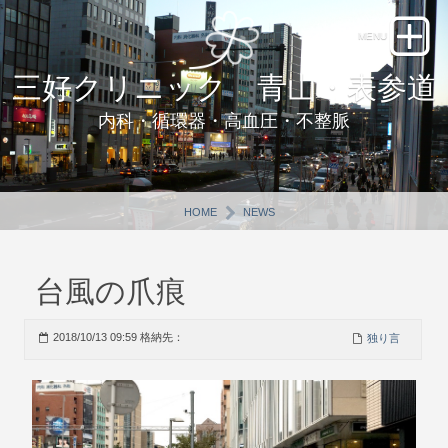
三好クリニック 青山・表参道
内科・循環器・高血圧・不整脈
HOME
NEWS
台風の爪痕
2018/10/13 09:59 格納先：
独り言