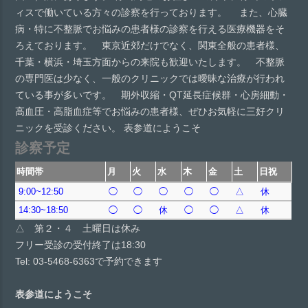
ィスで働いている方々の診察を行っております。 また、心臓
病・特に不整脈でお悩みの患者様の診察を行える医療機器をそ
ろえております。 東京近郊だけでなく、関東全般の患者様、
千葉・横浜・埼玉方面からの来院も歓迎いたします。 不整脈
の専門医は少なく、一般のクリニックでは曖昧な治療が行われ
ている事が多いです。 期外収縮・QT延長症候群・心房細動・
高血圧・高脂血症等でお悩みの患者様、ぜひお気軽に三好クリ
ニックを受診ください。 表参道にようこそ
診察予定
時間帯
月
火
水
木
金
土
日祝
9:00~12:50
◯
◯
◯
◯
◯
△
休
14:30~18:50
◯
◯
休
◯
◯
△
休
△ 第２・４ 土曜日は休み
フリー受診の受付終了は18:30
Tel: 03-5468-6363で予約できます
表参道にようこそ