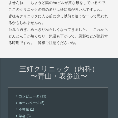
Ao
ませんね。 ちょうど隣の
ビルが変な形をしているので、
ここのクリニックの前の通りは妙に風が強いんですよね。
皆様もクリニックに入る前に少し以前と違うなーって思われ
るかもしれませんね。
台風も過ぎ、めっきり秋らしくなってきました。 これから
どんどん日が短くなり、気温も下がって、風邪などが流行す
る時期ですね。 皆様ご注意くださいね。
三好クリニック（内科）
〜青山・表参道〜
コンピュータ (13)
ホームページ (5)
不整脈 (1)
学会 (5)