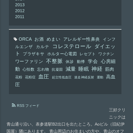
2013
2012
2011
ORCA
お酒
めまい
アレルギー性鼻炎
インフ
コレステロール
ダイエッ
ルエンザ
カルテ
ト
プラザキサ
ホルター心電図
レセプト
ワクチン
不整脈
学会
心房細
ワーファリン
休診
動悸
神経
動
減量
睡眠
筋肉
心拍数
忘れ物
抗凝固
血圧
高血
花粉
花粉症
起立性低血圧
迷走神経反射
運動
圧
RSS フィード
三好クリ
ニックは
青山通り沿い、表参道駅B2出口を出たところ。Aoビル（旧紀伊
国屋）隣にあります。 青山周辺のお住まいの方や、青山のオフ