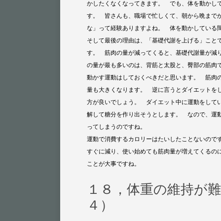
かしたくなくなってきます。 でも、体を動かし
す。 皆さんも、職場で忙しくて、朝から晩まで
な」って経験ありますよね。 体を動かしている
そして最後の理由は、「基礎代謝を上げる」こと
す。 筋肉の量が減ってくると、基礎代謝量が減
の量が最も多いのは、背筋と太股と、臀部の筋肉で
動かす運動はしておくべきだと思います。 筋肉
量も大きくなります。 逆に言うとダイエットを
方が良いでしょう。 ダイエット中に運動をして
解して糖分を作り出そうとします。 なので、運
ってしまうのですね。
運動で消費するカロリーはたいしたことないのです
すぐに減り、使い始めても筋肉量が増えてくるのに
ことが大事ですね。
１８，体重の維持が
４）