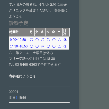
でお悩みの患者様、ぜひお気軽に三好
クリニックを受診ください。 表参道に
ようこそ
診察予定
日
時間帯
月
火
水
木
金
土
祝
9:00~12:50
◯
◯
◯
◯
◯
△
休
14:30~18:50
◯
◯
休
◯
◯
△
休
△ 第２・４ 土曜日は休み
フリー受診の受付終了は18:30
Tel: 03-5468-6363で予約できます
表参道にようこそ
00001
本日
1
昨日