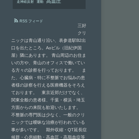
高血圧
走神経反射
運動
RSS フィード
三好
クリ
ニックは青山通り沿い、表参道駅B2出
口を出たところ。Aoビル（旧紀伊国
屋）隣にあります。 青山周辺のお住ま
いの方や、青山のオフィスで働いてい
る方々の診察を行っております。 ま
た、心臓病・特に不整脈でお悩みの患
者様の診察を行える医療機器をそろえ
ております。 東京近郊だけでなく、
関東全般の患者様、千葉・横浜・埼玉
方面からの来院も歓迎いたします。
不整脈の専門医は少なく、一般のクリ
ニックでは曖昧な治療が行われている
事が多いです。 期外収縮・QT延長症
候群・心房細動・高血圧・高脂血症等