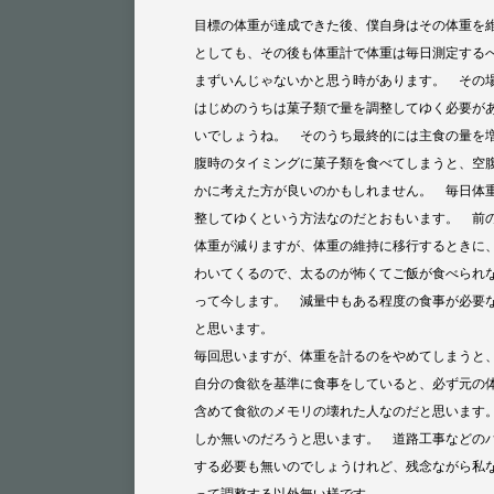
目標の体重が達成できた後、僕自身はその体重を
としても、その後も体重計で体重は毎日測定する
まずいんじゃないかと思う時があります。 その
はじめのうちは菓子類で量を調整してゆく必要が
いでしょうね。 そのうち最終的には主食の量を
腹時のタイミングに菓子類を食べてしまうと、空
かに考えた方が良いのかもしれません。 毎日体
整してゆくという方法なのだとおもいます。 前
体重が減りますが、体重の維持に移行するときに
わいてくるので、太るのが怖くてご飯が食べられ
って今します。 減量中もある程度の食事が必要
と思います。
毎回思いますが、体重を計るのをやめてしまうと
自分の食欲を基準に食事をしていると、必ず元の
含めて食欲のメモリの壊れた人なのだと思います
しか無いのだろうと思います。 道路工事などの
する必要も無いのでしょうけれど、残念ながら私