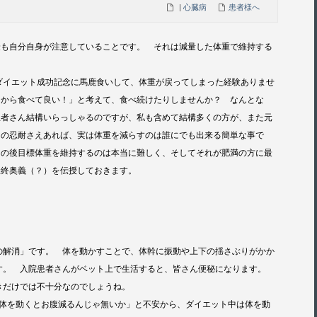
|
心臓病
患者様へ
最も自分自身が注意していることです。 それは減量した体重で維持する
、ダイエット成功記念に馬鹿食いして、体重が戻ってしまった経験ありませ
るから食べて良い！」と考えて、食べ続けたりしませんか？ なんとな
患者さん結構いらっしゃるのですが、私も含めて結構多くの方が、また元
しの忍耐さえあれば、実は体重を減らすのは誰にでも出来る簡単な事で
その後目標体重を維持するのは本当に難しく、そしてそれが肥満の方に最
最終奥義（？）を伝授しておきます。
す
の解消」です。 体を動かすことで、体幹に振動や上下の揺さぶりがかか
す。 入院患者さんがベット上で生活すると、皆さん便秘になります。
きだけでは不十分なのでしょうね。
「体を動くとお腹減るんじゃ無いか」と不安から、ダイエット中は体を動