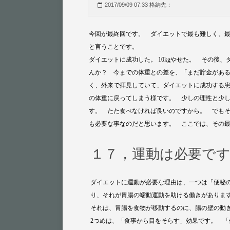
2017/09/09 07:33 格納先：
今回が最終回です。 ダイエットで最も難しく、
と言うことです。
ダイエットに成功した。 10kgやせた。 その後
んか？ 今までの体重との差を、「まだ貯金があ
く、外来で拝見していて、ダイエットに成功する
の体重に戻ってしまう様です。 少しの理性と少
す。 たた食べなければ良いのですから。 でも
も必要な事なのだと思います。 ここでは、その
１７，運動は必要で
ダイエットに運動が必要な理由は、一つは「便秘
り、それが胃腸の蠕動運動を助ける働きがありま
それは、胃腸を食物が移動するのに、腸の壁の動
2つめは、「食事から目をそらす」効果です。 