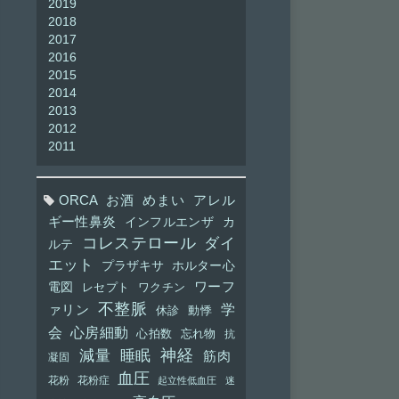
2019
2018
2017
2016
2015
2014
2013
2012
2011
ORCA
お酒
めまい
アレル
ギー性鼻炎
インフルエンザ
カ
コレステロール
ダイ
ルテ
エット
プラザキサ
ホルター心
ワーフ
電図
レセプト
ワクチン
不整脈
学
ァリン
休診
動悸
会
心房細動
心拍数
忘れ物
抗
神経
減量
睡眠
筋肉
凝固
血圧
花粉
花粉症
起立性低血圧
迷