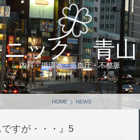
リニック 青山
内科・循環器・高血圧・不整脈
HOME
NEWS
ですが・・・』5