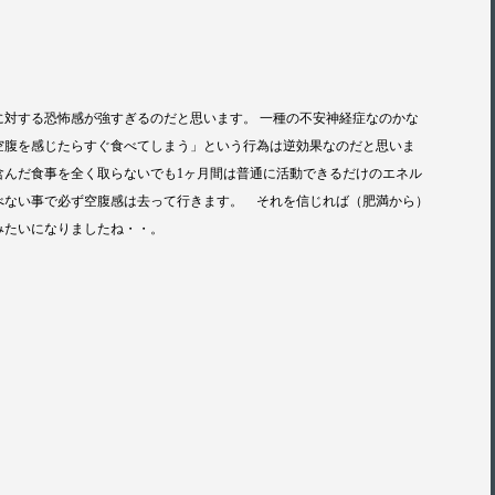
に対する恐怖感が強すぎるのだと思います。 一種の不安神経症なのかな
空腹を感じたらすぐ食べてしまう」という行為は逆効果なのだと思いま
の含んだ食事を全く取らないでも1ヶ月間は普通に活動できるだけのエネル
べない事で必ず空腹感は去って行きます。 それを信じれば（肥満から）
みたいになりましたね・・。