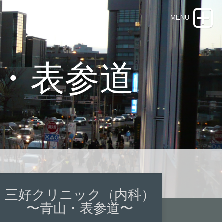
・表参道
三好クリニック（内科）
〜青山・表参道〜