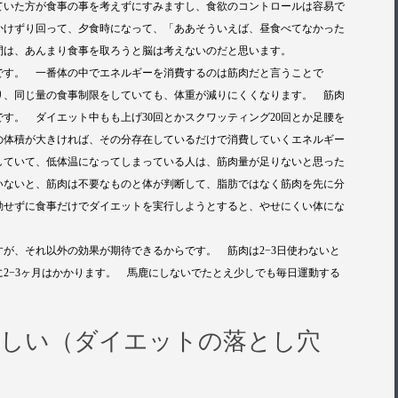
ていた方が食事の事を考えずにすみますし、食欲のコントロールは容易で
かけずり回って、夕食時になって、「ああそういえば、昼食べてなかった
間は、あんまり食事を取ろうと脳は考えないのだと思います。
です。 一番体の中でエネルギーを消費するのは筋肉だと言うことで
り、同じ量の食事制限をしていても、体重が減りにくくなります。 筋肉
す。 ダイエット中もも上げ30回とかスクワッティング20回とか足腰を
の体積が大きければ、その分存在しているだけで消費していくエネルギー
していて、低体温になってしまっている人は、筋肉量が足りないと思った
いないと、筋肉は不要なものと体が判断して、脂肪ではなく筋肉を先に分
動せずに食事だけでダイエットを実行しようとすると、やせにくい体にな
が、それ以外の効果が期待できるからです。 筋肉は2−3日使わないと
2−3ヶ月はかかります。 馬鹿にしないでたとえ少しでも毎日運動する
難しい（ダイエットの落とし穴