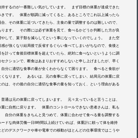
維持するのが一番難しい気がしています。 まず目標の体重が達成できた
べきです。 体重が順調に減ってくると、あるところでこれ以上減ったら
場合、その体重に近づいてきたら、主食の量で調整するのは難しいので、
あります。 その際には必ず体重を見て、食べるかどうか判断した方が良
増やして、菓子類を減らしてという事になっていくのでしょう。 また空
腹感が強くなり結局後で反省するぐらい食べてしまいがちなので、食後と
重を計って食後目標体重を超えていたら、絶対に食べないというように調
のセクションで、断食はあまりおすすめしないと申し上げましたが、早く
、自分に適切な食事の量が全くわからなくて困ります。 食べると食欲が
なくなります。 あるいは、元の食事に戻ってしまい、結局元の体重に戻
なのは、その後の自分に適切な食事の量を知っておく、という理由がある
、普通は元の体重に戻ってしまいます。 元々太っていると言うことは、
体重に自然に戻ります。 体重のコントロールできない患者さんは、私も
。 自分の体重をきちんと見つめて、体重に合わせて食べる量を調整する
ハードな肉体労働一日8時間以上続けていれば、体重計に頼って体を維持
などのデスクワークや車や電車での移動がほとんどの仕事環境ではこうや