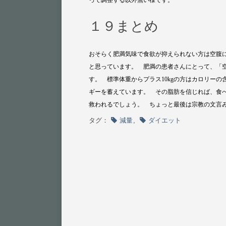
って調整する以外無い様です。
１９まとめ
おそらく肥満気味で食欲が抑えられない方は空腹
と思っています。 肥満の患者さんにとって、「
す。 標準体重からプラス10kgの方はカロリー
ギーを蓄えています。 その脂肪を信じれば、食
救われるでしょう。 ちょっと最後は宗教の文言
タグ：
減量
,
ダイエット