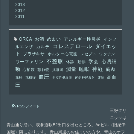
2013
2012
2011
ORCA
お酒
めまい
アレルギー性鼻炎
インフ
コレステロール
ダイエッ
ルエンザ
カルテ
ト
プラザキサ
ホルター心電図
レセプト
ワクチン
不整脈
学会
心房細
ワーファリン
休診
動悸
神経
動
減量
睡眠
筋肉
心拍数
忘れ物
抗凝固
血圧
高血
花粉
花粉症
起立性低血圧
迷走神経反射
運動
圧
RSS フィード
三好クリ
ニックは
青山通り沿い、表参道駅B2出口を出たところ。Aoビル（旧紀伊
国屋）隣にあります。 青山周辺のお住まいの方や、青山のオフ