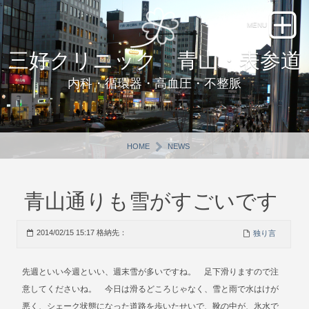
三好クリニック 青山・表参道
内科・循環器・高血圧・不整脈
HOME
NEWS
青山通りも雪がすごいです
2014/02/15 15:17 格納先：
独り言
先週といい今週といい、週末雪が多いですね。 足下滑りますので注
意してくださいね。 今日は滑るどころじゃなく、雪と雨で水はけが
悪く、シェーク状態になった道路を歩いたせいで、靴の中が、氷水で