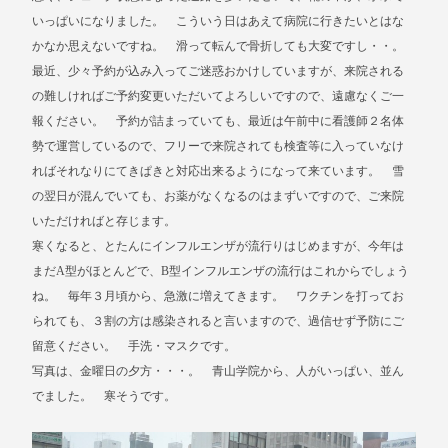
いっぱいになりました。 こういう日はあえて病院に行きたいとはな
かなか思えないですね。 滑って転んで骨折しても大変ですし・・。
最近、少々予約が込み入ってご迷惑おかけしていますが、来院される
の難しければご予約変更いただいてよろしいですので、遠慮なくご一
報ください。 予約が詰まっていても、最近は午前中に看護師２名体
勢で運営しているので、フリーで来院されても検査等に入っていなけ
ればそれなりにてきぱきと対応出来るようになって来ています。 雪
の翌日が混んでいても、お薬がなくなるのはまずいですので、ご来院
いただければと存じます。
寒くなると、とたんにインフルエンザが流行りはじめますが、今年は
まだA型がほとんどで、B型インフルエンザの流行はこれからでしょう
ね。 毎年３月頃から、急激に増えてきます。 ワクチンを打ってお
られても、３割の方は感染されると言いますので、過信せず予防にご
留意ください。 手洗・マスクです。
写真は、金曜日の夕方・・・。 青山学院から、人がいっぱい、並ん
でました。 寒そうです。