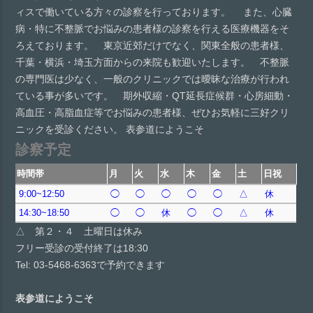
ィスで働いている方々の診察を行っております。 また、心臓
病・特に不整脈でお悩みの患者様の診察を行える医療機器をそ
ろえております。 東京近郊だけでなく、関東全般の患者様、
千葉・横浜・埼玉方面からの来院も歓迎いたします。 不整脈
の専門医は少なく、一般のクリニックでは曖昧な治療が行われ
ている事が多いです。 期外収縮・QT延長症候群・心房細動・
高血圧・高脂血症等でお悩みの患者様、ぜひお気軽に三好クリ
ニックを受診ください。 表参道にようこそ
診察予定
時間帯
月
火
水
木
金
土
日祝
9:00~12:50
◯
◯
◯
◯
◯
△
休
14:30~18:50
◯
◯
休
◯
◯
△
休
△ 第２・４ 土曜日は休み
フリー受診の受付終了は18:30
Tel: 03-5468-6363で予約できます
表参道にようこそ