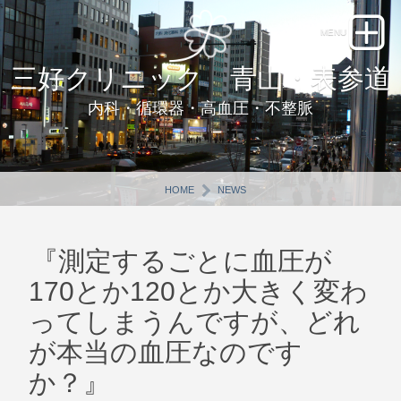
三好クリニック 青山・表参道
内科・循環器・高血圧・不整脈
HOME
NEWS
『測定するごとに血圧が
170とか120とか大きく変わ
ってしまうんですが、どれ
が本当の血圧なのです
か？』