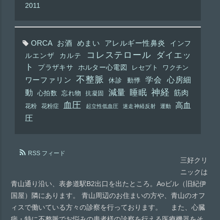
2011
ORCA
お酒
めまい
アレルギー性鼻炎
インフ
コレステロール
ダイエッ
ルエンザ
カルテ
ト
プラザキサ
ホルター心電図
レセプト
ワクチン
不整脈
学会
心房細
ワーファリン
休診
動悸
神経
動
減量
睡眠
筋肉
心拍数
忘れ物
抗凝固
血圧
高血
花粉
花粉症
起立性低血圧
迷走神経反射
運動
圧
RSS フィード
三好クリ
ニックは
青山通り沿い、表参道駅B2出口を出たところ。Aoビル（旧紀伊
国屋）隣にあります。 青山周辺のお住まいの方や、青山のオフ
ィスで働いている方々の診察を行っております。 また、心臓
病・特に不整脈でお悩みの患者様の診察を行える医療機器をそ