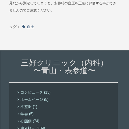
見ながら測定してしまうと、安静時の血圧を正確に評価する事ができ
ませんのでご注意ください。
タグ：
血圧
三好クリニック（内科）
〜青山・表参道〜
コンピュータ (13)
ホームページ (5)
不整脈 (1)
学会 (5)
心臓病 (74)
患者様へ (109)