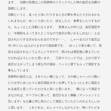
ます。 治療の目標はこの安静時のリラックスした時の血圧を治療の
指標にします。
活動というと、走ったり泳いだりするときの事を考えたりされるかも
しれませんが、ゆっくり歩いたり、話をしたり、食事をしたりするの
も、ちょっとした活動になります。 患者さんの中には、血圧測定中
に「今階段を上ってきたところなので血圧が高いかもしれない」とお
話されたりする方がおられるのですが・・。 しゃべるだけで血圧は
10~20ぐらいは上がりますので逆効果です。 ゆっくり落ち着いて、状
況をお話されなくてよろしいですので、高ければ測定後に教えていた
だければよろしいかと思います。 三好クリニックでは、上がり症で
血圧が上がってしまう様な方の場合、ベットに寝てもらって測定する
事もしています。
安静時の血圧とは、３分ぐらい横になって、その後しゃべったり動い
たりせずにゆったりと血圧測定ボタンを押してもらったときに測定さ
れる血圧と思っていただけると良いと思います。 横になって測定で
きなければ、テーブルに座って、血圧計をまく腕輪（マンシェットと
言います）を心臓と同じ高さにして測定していただくのがよろしいか
と思います。 くれぐれも、おしゃべりしながらとか、怖いテレビを