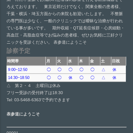
ろえております。 東京近郊だけでなく、関東全般の患者様、
千葉・横浜・埼玉方面からの来院も歓迎いたします。 不整脈
の専門医は少なく、一般のクリニックでは曖昧な治療が行われ
ている事が多いです。 期外収縮・QT延長症候群・心房細動・
高血圧・高脂血症等でお悩みの患者様、ぜひお気軽に三好クリ
ニックを受診ください。 表参道にようこそ
診察予定
時間帯
月
火
水
木
金
土
日祝
9:00~12:50
◯
◯
◯
◯
◯
△
休
14:30~18:50
◯
◯
休
◯
◯
△
休
△ 第２・４ 土曜日は休み
フリー受診の受付終了は18:30
Tel: 03-5468-6363で予約できます
表参道にようこそ
00001