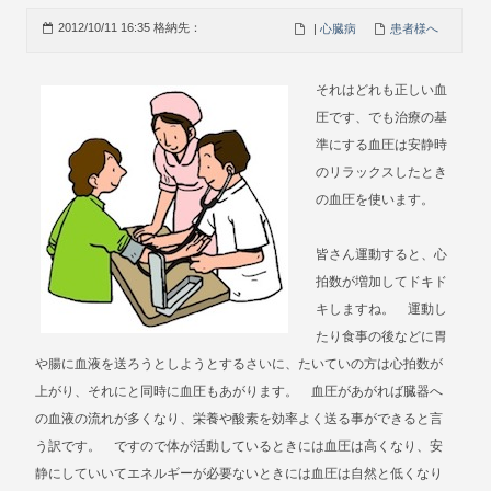
2012/10/11 16:35 格納先：
|
心臓病
患者様へ
それはどれも正しい血
圧です、でも治療の基
準にする血圧は安静時
のリラックスしたとき
の血圧を使います。
皆さん運動すると、心
拍数が増加してドキド
キしますね。 運動し
たり食事の後などに胃
や腸に血液を送ろうとしようとするさいに、たいていの方は心拍数が
上がり、それにと同時に血圧もあがります。 血圧があがれば臓器へ
の血液の流れが多くなり、栄養や酸素を効率よく送る事ができると言
う訳です。 ですので体が活動しているときには血圧は高くなり、安
静にしていいてエネルギーが必要ないときには血圧は自然と低くなり