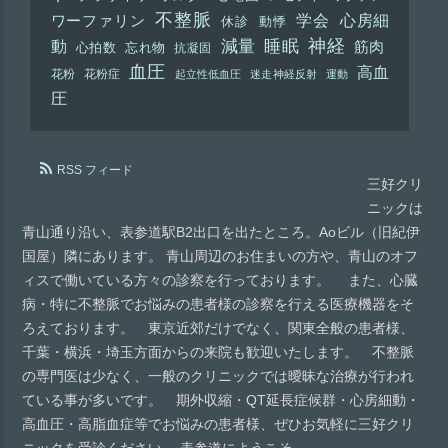
不整脈
学会
心房細
ワーファリン
休診
動悸
神経
動
減量
睡眠
筋肉
心拍数
忘れ物
抗凝固
血圧
高血
花粉
花粉症
起立性低血圧
迷走神経反射
運動
圧
RSS フィード
三好クリ
ニックは
青山通り沿い、表参道駅B2出口を出たところ。Aoビル（旧紀伊
国屋）隣にあります。 青山周辺のお住まいの方や、青山のオフ
ィスで働いている方々の診察を行っております。 また、心臓
病・特に不整脈でお悩みの患者様の診察を行える医療機器をそ
ろえております。 東京近郊だけでなく、関東全般の患者様、
千葉・横浜・埼玉方面からの来院も歓迎いたします。 不整脈
の専門医は少なく、一般のクリニックでは曖昧な治療が行われ
ている事が多いです。 期外収縮・QT延長症候群・心房細動・
高血圧・高脂血症等でお悩みの患者様、ぜひお気軽に三好クリ
ニックを受診ください。 表参道にようこそ