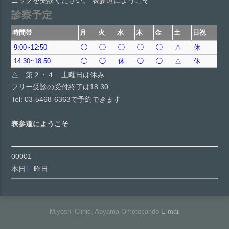
診察予定
時間帯
月
火
水
木
金
土
日祝
9:00~12:50
◯
◯
◯
◯
◯
△
休
14:30~18:50
◯
◯
休
◯
◯
△
休
△ 第２・４ 土曜日は休み
フリー受診の受付終了は18:30
Tel: 03-5468-6363で予約できます
表参道にようこそ
00001
本日
1
昨日
Miyoshi Clinic, Aoyama Omotesando
E-mail