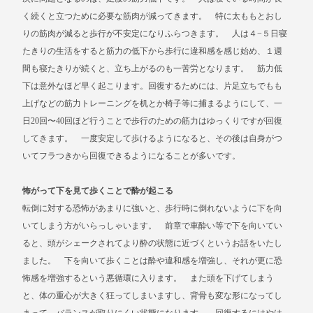
く続くと立つために必要な筋肉が減ってきます。 特に太ももとおし
りの筋肉が減ると歩行が不安定になりふらつきます。 人は４−５日寝
たきりの生活をすると筋力の低下から歩行に違和感を感じ始め、１週
間も寝たきりが続くと、立ち上がるのも一苦労となります。 筋力低
下は意外なほど早く起こります。回復するためには、片足立ちでもも
上げなどの筋力トレーニングを机とか椅子等に捕まるようにして、一
日20回〜40回ほど行うことで歩行のための筋力はゆっくりですが回復
してきます。 一度安定して歩けるようになると、その後は自身がつ
いてフラつきから回復できるようになることが多いです。
怖がって下を見て歩くことで酔が起こる
転倒に対する恐怖があまりに強いと、歩行時に倒れないように下を向
いてしまう方がいらっしゃいます。 前章で車酔い等で下を向いてい
ると、頭がシェークされてより酔の状態に近づくというお話をいたし
ました。 下を向いて歩くことは酔や違和感を増強し、それが更に恐
怖感を増強するという悪循環に入ります。 また頭を下げてしまう
と、体の重心が大きく狂ってしまいますし、背骨も変な形になってし