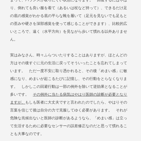
まって、バランスが取りにくい状態になります。 回復するにはやは
り、倒れても良い服を着て（あるいは杖など持って）、できるだけ足
の底の感覚がわかる底の平らな靴を履いて（足元を見ないでも足もと
の歪みや硬さを深部感覚を使って感じることができます）、比較的広
いところで、遠く（水平方向）を見ながら歩いて慣れる以外ありませ
ん。
実はみなさん、時々ふらついたりすることはありますが、ほとんどの
方はその後すぐに元の生活に戻ってそういったことを忘れてしまって
います。 ただ一度不安に取り憑かれると、その後「めまい感」に敏
感になり、めまいが起こるたびに記憶し、その行動をとらなくなりま
す。 しかしこの回避行動は一部の例外を除いて逆効果となることが
多いです。
その例外に当たる病気はやはり医師の診断が必要となり
ますが、
もしも医者に大丈夫ですと言われたのでしたら、やはりその
言葉を信じて後は自分の力で克服してゆく必要があります。 それが
危険な兆候出ないと医師の診断があるようなら、「めまい感」は立っ
て生活するために必要なセンサーの誤差修正なのだと思って慣れるこ
とも大事なのです。