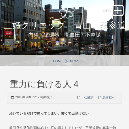
三好クリニック 青山・表参道
内科・循環器・高血圧・不整脈
HOME
NEWS
重力に負ける人 4
2016/05/08 09:17 格納先：
|
心臓病
患者様へ
歩いているだけで酔ってしまい、怖くて出歩けない
前回良性発作性頭位めまい症の話をしましたが、三半規管の異常一時