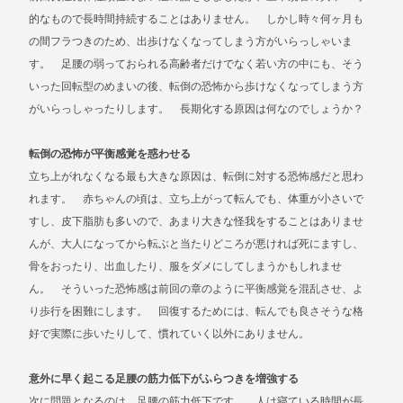
的なもので長時間持続することはありません。 しかし時々何ヶ月も
の間フラつきのため、出歩けなくなってしまう方がいらっしゃいま
す。 足腰の弱っておられる高齢者だけでなく若い方の中にも、そう
いった回転型のめまいの後、転倒の恐怖から歩けなくなってしまう方
がいらっしゃったりします。 長期化する原因は何なのでしょうか？
転倒の恐怖が平衡感覚を惑わせる
立ち上がれなくなる最も大きな原因は、転倒に対する恐怖感だと思わ
れます。 赤ちゃんの頃は、立ち上がって転んでも、体重が小さいで
すし、皮下脂肪も多いので、あまり大きな怪我をすることはありませ
んが、大人になってから転ぶと当たりどころが悪ければ死にますし、
骨をおったり、出血したり、服をダメにしてしまうかもしれませ
ん。 そういった恐怖感は前回の章のように平衡感覚を混乱させ、よ
り歩行を困難にします。 回復するためには、転んでも良さそうな格
好で実際に歩いたりして、慣れていく以外にありません。
意外に早く起こる足腰の筋力低下がふらつきを増強する
次に問題となるのは、足腰の筋力低下です。 人は寝ている時間が長