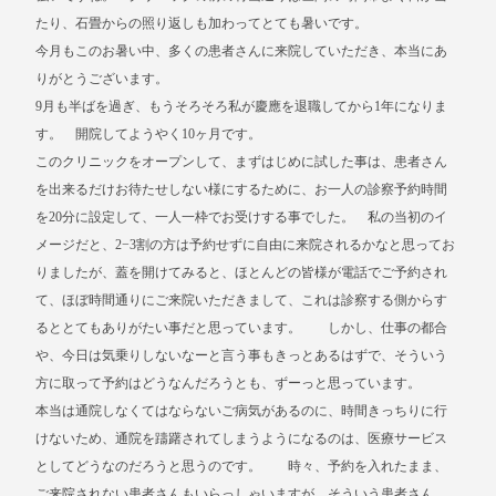
たり、石畳からの照り返しも加わってとても暑いです。
今月もこのお暑い中、多くの患者さんに来院していただき、本当にあ
りがとうございます。
9月も半ばを過ぎ、もうそろそろ私が慶應を退職してから1年になりま
す。 開院してようやく10ヶ月です。
このクリニックをオープンして、まずはじめに試した事は、患者さん
を出来るだけお待たせしない様にするために、お一人の診察予約時間
を20分に設定して、一人一枠でお受けする事でした。 私の当初のイ
メージだと、2−3割の方は予約せずに自由に来院されるかなと思ってお
りましたが、蓋を開けてみると、ほとんどの皆様が電話でご予約され
て、ほぼ時間通りにご来院いただきまして、これは診察する側からす
るととてもありがたい事だと思っています。 しかし、仕事の都合
や、今日は気乗りしないなーと言う事もきっとあるはずで、そういう
方に取って予約はどうなんだろうとも、ずーっと思っています。
本当は通院しなくてはならないご病気があるのに、時間きっちりに行
けないため、通院を躊躇されてしまうようになるのは、医療サービス
としてどうなのだろうと思うのです。 時々、予約を入れたまま、
ご来院されない患者さんもいらっしゃいますが、そういう患者さん