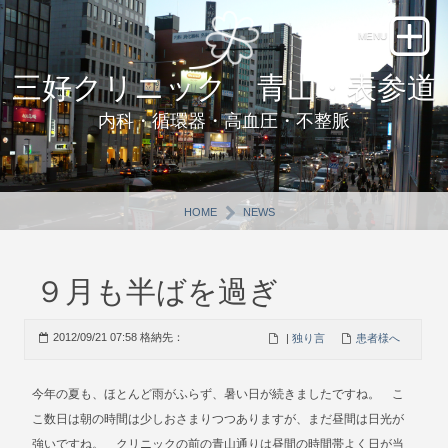
三好クリニック 青山・表参道
内科・循環器・高血圧・不整脈
HOME
NEWS
９月も半ばを過ぎ
2012/09/21 07:58 格納先：
|
独り言
患者様へ
今年の夏も、ほとんど雨がふらず、暑い日が続きましたですね。 こ
こ数日は朝の時間は少しおさまりつつありますが、まだ昼間は日光が
強いですね。 クリニックの前の青山通りは昼間の時間帯よく日が当