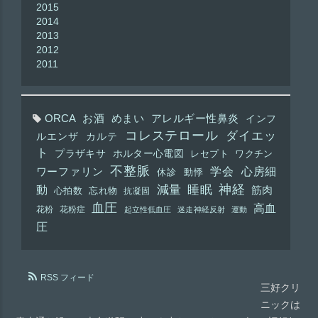
2015
2014
2013
2012
2011
ORCA
お酒
めまい
アレルギー性鼻炎
インフ
コレステロール
ダイエッ
ルエンザ
カルテ
ト
プラザキサ
ホルター心電図
レセプト
ワクチン
不整脈
学会
心房細
ワーファリン
休診
動悸
神経
動
減量
睡眠
筋肉
心拍数
忘れ物
抗凝固
血圧
高血
花粉
花粉症
起立性低血圧
迷走神経反射
運動
圧
RSS フィード
三好クリ
ニックは