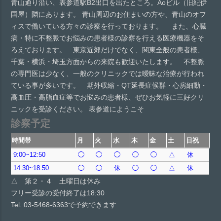
青山通り沿い、表参道駅B2出口を出たところ。Aoビル（旧紀伊
国屋）隣にあります。 青山周辺のお住まいの方や、青山のオフ
ィスで働いている方々の診察を行っております。 また、心臓
病・特に不整脈でお悩みの患者様の診察を行える医療機器をそ
ろえております。 東京近郊だけでなく、関東全般の患者様、
千葉・横浜・埼玉方面からの来院も歓迎いたします。 不整脈
の専門医は少なく、一般のクリニックでは曖昧な治療が行われ
ている事が多いです。 期外収縮・QT延長症候群・心房細動・
高血圧・高脂血症等でお悩みの患者様、ぜひお気軽に三好クリ
ニックを受診ください。 表参道にようこそ
診察予定
時間帯
月
火
水
木
金
土
日祝
9:00~12:50
◯
◯
◯
◯
◯
△
休
14:30~18:50
◯
◯
休
◯
◯
△
休
△ 第２・４ 土曜日は休み
フリー受診の受付終了は18:30
Tel: 03-5468-6363で予約できます