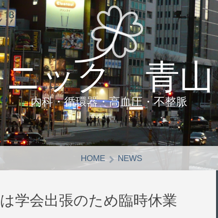
リニック 青山
内科・循環器・高血圧・不整脈
HOME
NEWS
木曜は学会出張のため臨時休業