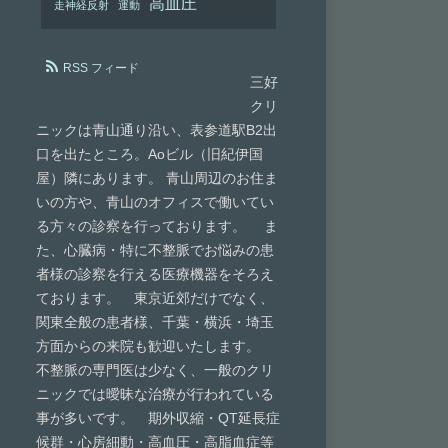
高血圧
走神経反射
運動
RSS フィード
三好
クリ
ニックは青山通り沿い、表参道駅B2出
口を出たところ。Aoビル（旧紀伊国
屋）隣にあります。 青山周辺のお住ま
いの方や、青山のオフィスで働いてい
る方々の診察を行っております。 ま
た、心臓病・特に不整脈でお悩みの患
者様の診察を行える医療機器をそろえ
ております。 東京近郊だけでなく、
関東全般の患者様、千葉・横浜・埼玉
方面からの来院も歓迎いたします。
不整脈の専門医は少なく、一般のクリ
ニックでは曖昧な治療が行われている
事が多いです。 期外収縮・QT延長症
候群・心房細動・高血圧・高脂血症等