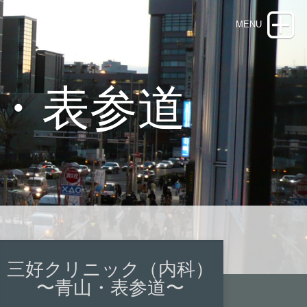
・表参道
三好クリニック（内科）
〜青山・表参道〜