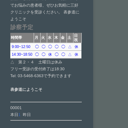
でお悩みの患者様、ぜひお気軽に三好
クリニックを受診ください。 表参道に
ようこそ
診察予定
日
時間帯
月
火
水
木
金
土
祝
9:00~12:50
◯
◯
◯
◯
◯
△
休
14:30~18:50
◯
◯
休
◯
◯
△
休
△ 第２・４ 土曜日は休み
フリー受診の受付終了は18:30
Tel: 03-5468-6363で予約できます
表参道にようこそ
00001
本日
1
昨日