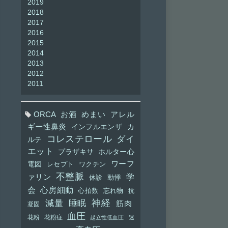
2019
2018
2017
2016
2015
2014
2013
2012
2011
ORCA
お酒
めまい
アレル
ギー性鼻炎
インフルエンザ
カ
コレステロール
ダイ
ルテ
エット
プラザキサ
ホルター心
ワーフ
電図
レセプト
ワクチン
不整脈
学
ァリン
休診
動悸
会
心房細動
心拍数
忘れ物
抗
神経
減量
睡眠
筋肉
凝固
血圧
花粉
花粉症
起立性低血圧
迷