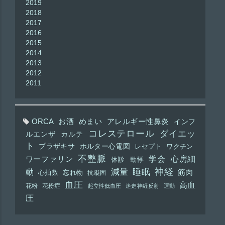
2019
2018
2017
2016
2015
2014
2013
2012
2011
ORCA
お酒
めまい
アレルギー性鼻炎
インフ
コレステロール
ダイエッ
ルエンザ
カルテ
ト
プラザキサ
ホルター心電図
レセプト
ワクチン
不整脈
学会
心房細
ワーファリン
休診
動悸
神経
動
減量
睡眠
筋肉
心拍数
忘れ物
抗凝固
血圧
高血
花粉
花粉症
起立性低血圧
迷走神経反射
運動
圧