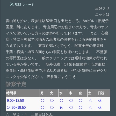
RSS フィード
三好クリ
ニックは
青山通り沿い、表参道駅B2出口を出たところ。Aoビル（旧紀伊
国屋）隣にあります。 青山周辺のお住まいの方や、青山のオフ
ィスで働いている方々の診察を行っております。 また、心臓
病・特に不整脈でお悩みの患者様の診察を行える医療機器をそ
ろえております。 東京近郊だけでなく、関東全般の患者様、
千葉・横浜・埼玉方面からの来院も歓迎いたします。 不整脈
の専門医は少なく、一般のクリニックでは曖昧な治療が行われ
ている事が多いです。 期外収縮・QT延長症候群・心房細動・
高血圧・高脂血症等でお悩みの患者様、ぜひお気軽に三好クリ
ニックを受診ください。 表参道にようこそ
診察予定
時間帯
月
火
水
木
金
土
日祝
9:00~12:50
◯
◯
◯
◯
◯
△
休
14:30~18:50
◯
◯
休
◯
◯
△
休
△ 第２・４ 土曜日は休み