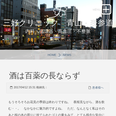
三好クリニック 青山・表参道
内科・循環器・高血圧・不整脈
HOME
NEWS
酒は百薬の長ならず
2017/04/12 15:31 格納先：
患者様へ
もうそろそろお花見の季節は終わりですね。 夜桜見ながら、酒を飲
む・・。 なかなかに魅力的ですよね。 ただ、なんとなく私はその
あと桜の木の周りに捨てられたゴミの量をみて、とても残念な気分に