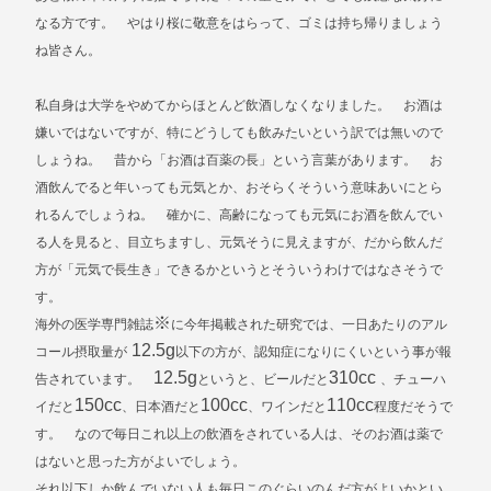
なる方です。 やはり桜に敬意をはらって、ゴミは持ち帰りましょう
ね皆さん。
私自身は大学をやめてからほとんど飲酒しなくなりました。 お酒は
嫌いではないですが、特にどうしても飲みたいという訳では無いので
しょうね。 昔から「お酒は百薬の長」という言葉があります。 お
酒飲んでると年いっても元気とか、おそらくそういう意味あいにとら
れるんでしょうね。 確かに、高齢になっても元気にお酒を飲んでい
る人を見ると、目立ちますし、元気そうに見えますが、だから飲んだ
方が「元気で長生き」できるかというとそういうわけではなさそうで
す。
※
海外の医学専門雑誌
に今年掲載された研究では、一日あたりのアル
12.5g
コール摂取量が
以下の方が、認知症になりにくいという事が報
12.5g
310cc
告されています。
というと、ビールだと
、チューハ
150cc
100cc
110cc
イだと
、日本酒だと
、ワインだと
程度だそうで
す。 なので毎日これ以上の飲酒をされている人は、そのお酒は薬で
はないと思った方がよいでしょう。
それ以下しか飲んでいない人も毎日このぐらいのんだ方がよいかとい