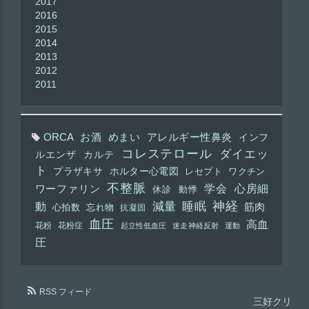
2017
2016
2015
2014
2013
2012
2011
ORCA
お酒
めまい
アレルギー性鼻炎
インフ
コレステロール
ダイエッ
ルエンザ
カルテ
ト
プラザキサ
ホルター心電図
レセプト
ワクチン
不整脈
学会
心房細
ワーファリン
休診
動悸
神経
動
減量
睡眠
筋肉
心拍数
忘れ物
抗凝固
血圧
高血
花粉
花粉症
起立性低血圧
迷走神経反射
運動
圧
RSS フィード
三好クリ