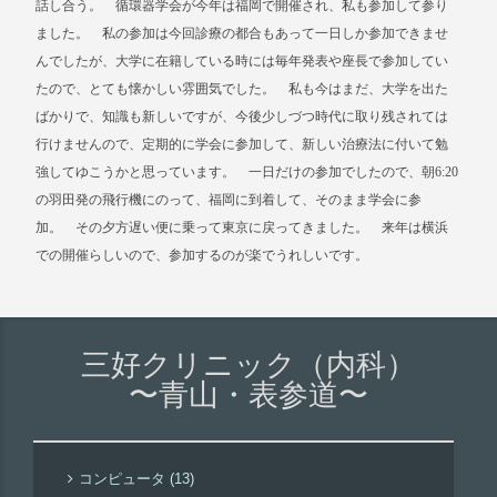
話し合う。 循環器学会が今年は福岡で開催され、私も参加して参り
ました。 私の参加は今回診療の都合もあって一日しか参加できませ
んでしたが、大学に在籍している時には毎年発表や座長で参加してい
たので、とても懐かしい雰囲気でした。 私も今はまだ、大学を出た
ばかりで、知識も新しいですが、今後少しづつ時代に取り残されては
行けませんので、定期的に学会に参加して、新しい治療法に付いて勉
強してゆこうかと思っています。 一日だけの参加でしたので、朝6:20
の羽田発の飛行機にのって、福岡に到着して、そのまま学会に参
加。 その夕方遅い便に乗って東京に戻ってきました。 来年は横浜
での開催らしいので、参加するのが楽でうれしいです。
三好クリニック（内科）
〜青山・表参道〜
コンピュータ (13)