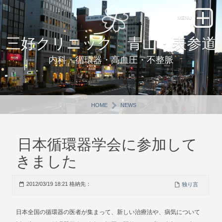
三好クリニック 青山・表参道
内科・循環器・高血圧・不整脈
HOME
NEWS
日本循環器学会に参加して
きました
2012/03/19 18:21 格納先：
独り言
日本全国の循環器の医者が集まって、新しい治療法や、病気について