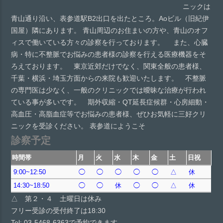
ニックは
青山通り沿い、表参道駅B2出口を出たところ。Aoビル（旧紀伊
国屋）隣にあります。 青山周辺のお住まいの方や、青山のオフ
ィスで働いている方々の診察を行っております。 また、心臓
病・特に不整脈でお悩みの患者様の診察を行える医療機器をそ
ろえております。 東京近郊だけでなく、関東全般の患者様、
千葉・横浜・埼玉方面からの来院も歓迎いたします。 不整脈
の専門医は少なく、一般のクリニックでは曖昧な治療が行われ
ている事が多いです。 期外収縮・QT延長症候群・心房細動・
高血圧・高脂血症等でお悩みの患者様、ぜひお気軽に三好クリ
ニックを受診ください。 表参道にようこそ
診察予定
時間帯
月
火
水
木
金
土
日祝
9:00~12:50
◯
◯
◯
◯
◯
△
休
14:30~18:50
◯
◯
休
◯
◯
△
休
△ 第２・４ 土曜日は休み
フリー受診の受付終了は18:30
Tel: 03-5468-6363で予約できます