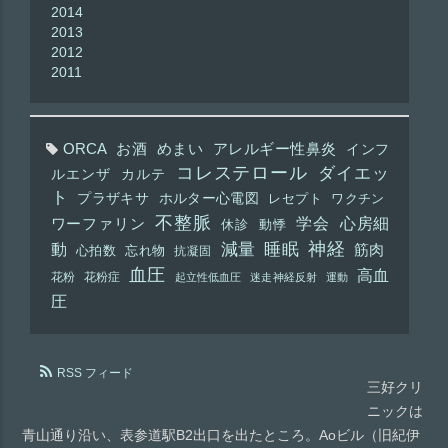
2014
2013
2012
2011
ORCA
お酒
めまい
アレルギー性鼻炎
インフ
コレステロール
ダイエッ
ルエンザ
カルテ
ト
プラザキサ
ホルター心電図
レセプト
ワクチン
不整脈
学会
心房細
ワーファリン
休診
動悸
神経
動
減量
睡眠
筋肉
心拍数
忘れ物
抗凝固
血圧
高血
花粉
花粉症
起立性低血圧
迷走神経反射
運動
圧
RSS フィード
三好クリ
ニックは
青山通り沿い、表参道駅B2出口を出たところ。Aoビル（旧紀伊