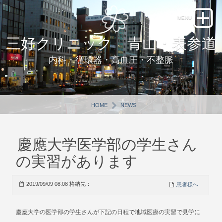
三好クリニック 青山・表参道
内科・循環器・高血圧・不整脈
HOME
NEWS
慶應大学医学部の学生さん
の実習があります
2019/09/09 08:08 格納先：
患者様へ
慶應大学の医学部の学生さんが下記の日程で地域医療の実習で見学に