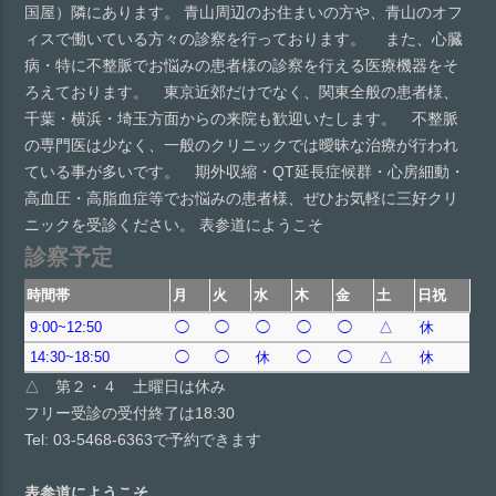
国屋）隣にあります。 青山周辺のお住まいの方や、青山のオフ
ィスで働いている方々の診察を行っております。 また、心臓
病・特に不整脈でお悩みの患者様の診察を行える医療機器をそ
ろえております。 東京近郊だけでなく、関東全般の患者様、
千葉・横浜・埼玉方面からの来院も歓迎いたします。 不整脈
の専門医は少なく、一般のクリニックでは曖昧な治療が行われ
ている事が多いです。 期外収縮・QT延長症候群・心房細動・
高血圧・高脂血症等でお悩みの患者様、ぜひお気軽に三好クリ
ニックを受診ください。 表参道にようこそ
診察予定
時間帯
月
火
水
木
金
土
日祝
9:00~12:50
◯
◯
◯
◯
◯
△
休
14:30~18:50
◯
◯
休
◯
◯
△
休
△ 第２・４ 土曜日は休み
フリー受診の受付終了は18:30
Tel: 03-5468-6363で予約できます
表参道にようこそ