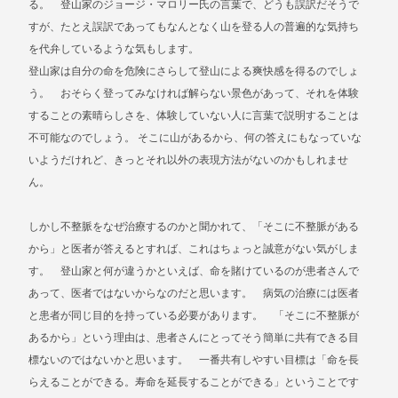
る。 登山家のジョージ・マロリー氏の言葉で、どうも誤訳だそうで
すが、たとえ誤訳であってもなんとなく山を登る人の普遍的な気持ち
を代弁しているような気もします。
登山家は自分の命を危険にさらして登山による爽快感を得るのでしょ
う。 おそらく登ってみなければ解らない景色があって、それを体験
することの素晴らしさを、体験していない人に言葉で説明することは
不可能なのでしょう。 そこに山があるから、何の答えにもなっていな
いようだけれど、きっとそれ以外の表現方法がないのかもしれませ
ん。
しかし不整脈をなぜ治療するのかと聞かれて、「そこに不整脈がある
から」と医者が答えるとすれば、これはちょっと誠意がない気がしま
す。 登山家と何が違うかといえば、命を賭けているのが患者さんで
あって、医者ではないからなのだと思います。 病気の治療には医者
と患者が同じ目的を持っている必要があります。 「そこに不整脈が
あるから」という理由は、患者さんにとってそう簡単に共有できる目
標ないのではないかと思います。 一番共有しやすい目標は「命を長
らえることができる。寿命を延長することができる」ということです