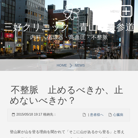
三好クリニック 青山・表参道
内科・循環器・高血圧・不整脈
HOME
NEWS
不整脈 止めるべきか、止
めないべきか？
2015/05/18 19:17 格納先：
|
患者様へ
心臓病
登山家が山を登る理由を聞かれて「そこに山があるから登る」と答え