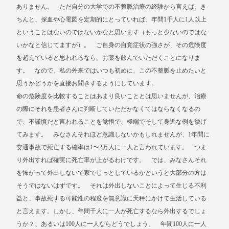
ありません。 ただ自分の大学での不整脈治療の経験から言えば、き
ちんと、採血や心電図を定期的にとっていれば、年間1千人に1人以上
ということはないのではないかなと思います（もっと少ないのではな
いかなと信じてますが）。 ご自身の自覚症状の強さが、その危険度
を超えていると思われるなら、お薬を飲んでいただくことになりま
す。 なので、私の外来ではいつも初めに、この不整脈を止めたいと
思うかどうかを直接お聞きするようにしています。
命の危険度を比較することはあまり良いこととは思いませんが、治療
の際にそれを患者さんに判断していただかなくてはならなくなるの
で、不謹慎だと言われることを覚悟で、極端でそして身近な例を挙げ
てみます。 みなさんそれほど意識しないかもしれませんが、1年間に
交通事故で死亡する確率は1〜2万人に一人と言われています。 つま
り外出すれば確実に死亡率が上がるわけです。 では、みなさんそれ
を怖がって外出しないで家でじっとしているかというと大部分の方は
そうではないはずです。 それは外出しないことによって生じる不利
益と、事故死する可能性の程度を無意識に天秤にかけて生活している
と言えます。しかし、年間千人に一人が死亡するなら外出するでしょ
うか？、あるいは100人に一人ならどうでしょう。 年間100人に一人