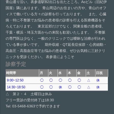
青山通り沿い、表参道駅B2出口を出たところ。Aoビル（旧紀伊
国屋）隣にあります。 青山周辺のお住まいの方や、青山のオフ
ィスで働いている方々の診察を行っております。 また、心臓
病・特に不整脈でお悩みの患者様の診察を行える医療機器をそ
ろえております。 東京近郊だけでなく、関東全般の患者様、
千葉・横浜・埼玉方面からの来院も歓迎いたします。 不整脈
の専門医は少なく、一般のクリニックでは曖昧な治療が行われ
ている事が多いです。 期外収縮・QT延長症候群・心房細動・
高血圧・高脂血症等でお悩みの患者様、ぜひお気軽に三好クリ
ニックを受診ください。 表参道にようこそ
診察予定
時間帯
月
火
水
木
金
土
日祝
9:00~12:50
◯
◯
◯
◯
◯
△
休
14:30~18:50
◯
◯
休
◯
◯
△
休
△ 第２・４ 土曜日は休み
フリー受診の受付終了は18:30
Tel: 03-5468-6363で予約できます