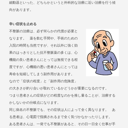
細動器といった、どちらかというと外科的な治療に近い治療を行う傾
向があります。
辛い症状を止める
不整脈の治療は、必ず何らかの代償が必要と
なります。 薬を飲む手間や、手術のための
入院の時間も当然ですが、それ以外に強く効
果のはっきりとした抗不整脈薬の多くは、心
機能の良い患者さんにとっては無視できる程
度ですが、心機能の悪い患者さんにとっては
寿命を短縮してしまう副作用があります。
なので「症状の程度」と「副作用の危険度」
の大きさが釣り合いが取れているかどうかが重要になるのです。
つまり患者さんの症状がどの程度なのかを推し量ることが、治療する
かしないかの分岐点になります。
同じ病名の不整脈でも、その症状は人によって全く異なります。 あ
る患者は、心電図で指摘されるまで全く気づかなかったりします。
ある患者さんは、一発でも不整脈があると、その日一日全く仕事が手