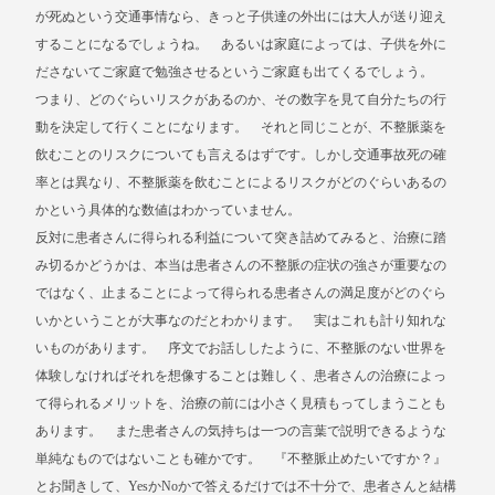
が死ぬという交通事情なら、きっと子供達の外出には大人が送り迎え
することになるでしょうね。 あるいは家庭によっては、子供を外に
ださないてご家庭で勉強させるというご家庭も出てくるでしょう。
つまり、どのぐらいリスクがあるのか、その数字を見て自分たちの行
動を決定して行くことになります。 それと同じことが、不整脈薬を
飲むことのリスクについても言えるはずです。しかし交通事故死の確
率とは異なり、不整脈薬を飲むことによるリスクがどのぐらいあるの
かという具体的な数値はわかっていません。
反対に患者さんに得られる利益について突き詰めてみると、治療に踏
み切るかどうかは、本当は患者さんの不整脈の症状の強さが重要なの
ではなく、止まることによって得られる患者さんの満足度がどのぐら
いかということが大事なのだとわかります。 実はこれも計り知れな
いものがあります。 序文でお話ししたように、不整脈のない世界を
体験しなければそれを想像することは難しく、患者さんの治療によっ
て得られるメリットを、治療の前には小さく見積もってしまうことも
あります。 また患者さんの気持ちは一つの言葉で説明できるような
単純なものではないことも確かです。 『不整脈止めたいですか？』
とお聞きして、YesかNoかで答えるだけでは不十分で、患者さんと結構