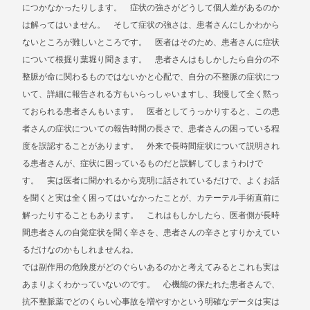
につかなかったりします。 症状の強さがどうして個人差があるのか
は解ってはいません。 そして症状の強さは、患者さんにしかわから
ないところが難しいところです。 医者はそのため、患者さんに症状
について根掘り葉堀り聞きます。 患者さんはもしかしたら自分の不
整脈が命に関わるものではないかと心配で、自分の不整脈の症状につ
いて、詳細に報告される方もいらっしゃいますし、我慢して全く黙っ
ておられる患者さんもいます。 医者としてうっかりすると、この患
者さんの症状についての報告時間の長さで、患者さんの困っている程
度を誤認することがあります。 外来で長時間症状について説明され
る患者さんが、症状に困っているものだと誤解してしまうわけで
す。 実は医者に聞かれるから克明に話されているだけで、よくお話
を聞くと実は全く困ってはいなかったことが、カテーテル手術直前に
解ったりすることもあります。 これはもしかしたら、医者側が長時
間患者さんの自覚症状を聞く辛さを、患者さんの辛さとすりかえてい
るだけなのかもしれませんね。
では副作用の危険度がどのぐらいあるのかと考えてみるとこれも実は
あまりよくわかっていないのです。 心機能の保たれた患者さんで、
抗不整脈薬でどのくらい心事故を増やすかという明確なデータは実は