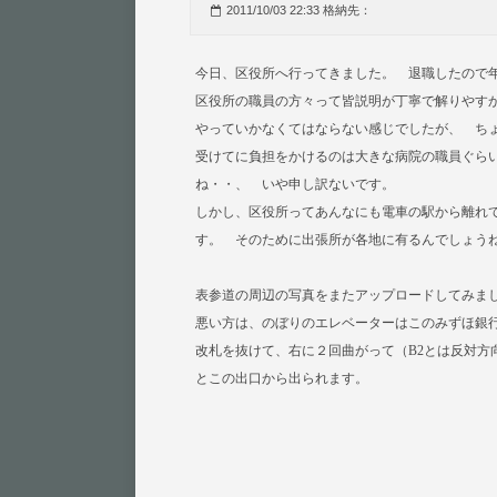
2011/10/03 22:33 格納先：
今日、区役所へ行ってきました。 退職したので
区役所の職員の方々って皆説明が丁寧で解りやす
やっていかなくてはならない感じでしたが、 ち
受けてに負担をかけるのは大きな病院の職員ぐら
ね・・、 いや申し訳ないです。
しかし、区役所ってあんなにも電車の駅から離れ
す。 そのために出張所が各地に有るんでしょう
表参道の周辺の写真をまたアップロードしてみま
悪い方は、のぼりのエレベーターは
このみずほ銀行
改札を抜けて、右に２回曲がって（B2とは反対方
と
この出口
から出られます。