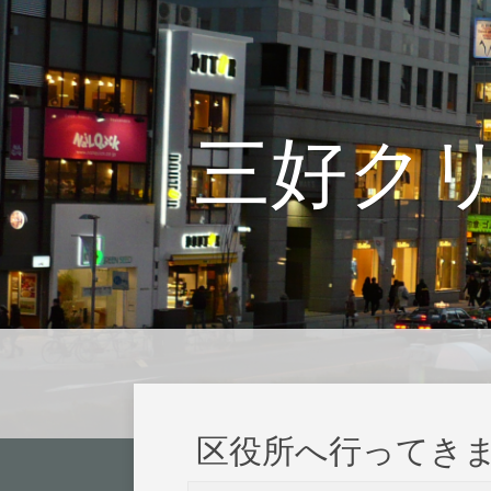
三好ク
区役所へ行ってき