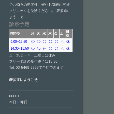
でお悩みの患者様、ぜひお気軽に三好
クリニックを受診ください。 表参道に
ようこそ
診察予定
日
時間帯
月
火
水
木
金
土
祝
9:00~12:50
◯
◯
◯
◯
◯
△
休
14:30~18:50
◯
◯
休
◯
◯
△
休
△ 第２・４ 土曜日は休み
フリー受診の受付終了は18:30
Tel: 03-5468-6363で予約できます
表参道にようこそ
00001
本日
1
昨日