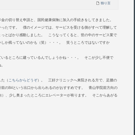
独り言
年金の切り替え申請と、国民健康保険に加入の手続きをしてきました。
かったです。 僕のイメージでは、サービスを受ける側がすべて理解して
ょっとばかり感動しました。 こうなってくると、世の中のサービス業で
いしか残ってないのかも（笑）・・・。 笑うところではないですか
ているところに建っているんでしょうかね・・・。 そこが少し不便で
ね。
した（
こちらからどうぞ
）。 三好クリニックへ来院される方で、足腰の
前のB4という出口
から出られるのがおすすめです。 青山学院前方向の
向）、少し奥まったところにエレベーターが有ります。 そこからあがる