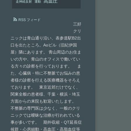
高血圧
走神経反射
運動
RSS フィード
三好
クリ
ニックは青山通り沿い、表参道駅B2出
口を出たところ。Aoビル（旧紀伊国
屋）隣にあります。 青山周辺のお住ま
いの方や、青山のオフィスで働いてい
る方々の診察を行っております。 ま
た、心臓病・特に不整脈でお悩みの患
者様の診察を行える医療機器をそろえ
ております。 東京近郊だけでなく、
関東全般の患者様、千葉・横浜・埼玉
方面からの来院も歓迎いたします。
不整脈の専門医は少なく、一般のクリ
ニックでは曖昧な治療が行われている
事が多いです。 期外収縮・QT延長症
候群・心房細動・高血圧・高脂血症等