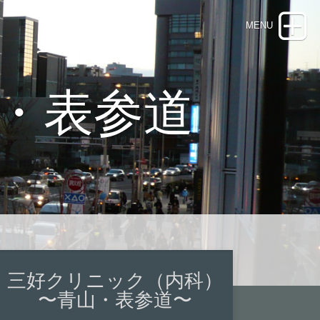
・表参道
三好クリニック（内科）
〜青山・表参道〜