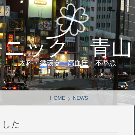
リニック 青山
内科・循環器・高血圧・不整脈
HOME
NEWS
ました