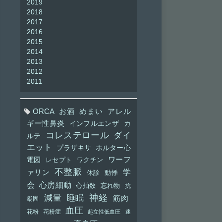
2019
2018
2017
2016
2015
2014
2013
2012
2011
ORCA
お酒
めまい
アレル
ギー性鼻炎
インフルエンザ
カ
コレステロール
ダイ
ルテ
エット
プラザキサ
ホルター心
ワーフ
電図
レセプト
ワクチン
不整脈
学
ァリン
休診
動悸
会
心房細動
心拍数
忘れ物
抗
神経
減量
睡眠
筋肉
凝固
血圧
花粉
花粉症
起立性低血圧
迷