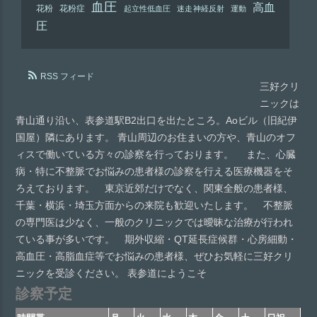
血圧
高血
花粉
花粉症
起立性低血圧
迷走神経反射
運動
圧
RSS フィード
三好クリ
ニックは
青山通り沿い、表参道駅B2出口を出たところ。Aoビル（旧紀伊
国屋）隣にあります。 青山周辺のお住まいの方や、青山のオフ
ィスで働いている方々の診察を行っております。 また、心臓
病・特に不整脈でお悩みの患者様の診察を行える医療機器をそ
ろえております。 東京近郊だけでなく、関東全般の患者様、
千葉・横浜・埼玉方面からの来院も歓迎いたします。 不整脈
の専門医は少なく、一般のクリニックでは曖昧な治療が行われ
ている事が多いです。 期外収縮・QT延長症候群・心房細動・
高血圧・高脂血症等でお悩みの患者様、ぜひお気軽に三好クリ
ニックを受診ください。 表参道にようこそ
診察予定