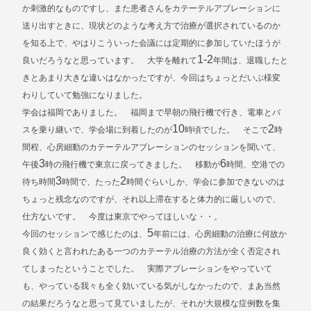
か刺激的なものですし、また患者さんをカテーテルアブレーションに
送り出すときに、現状どのような考え方で治療が選択されているのか
を知る上で、やはりこういった会議には定期的に参加していたほうが
1-2
良いだろうなと思っています。 大学を離れて
年間は、退職したと
きとあまり大きな違いはなかったですが、今回はちょっとだいぶ様変
わりしていて勉強になりました。
学会は福岡でありました。 福岡まで早朝の飛行機で行き、電車とバ
10
2
スを乗り継いで、学会場に到着したのが
時頃でした。 そこで
時
間程、心房細動のカテーテルアブレーションのセッションを聞いて、
3
6
午後
時の飛行機で東京に戻ってきました。 移動が
時間、空港での
3
2
待ち時間
時間で、たった
時間ぐらいしか、学会に参加できないのは
ちょっと残念なのですが、それ以上滞在すると体力的に厳しいので、
仕方ないです。 今度は東京でやってほしいな・・。
5
今回のセッションで感じたのは、
年前には、心房細動の治療に何故か
良く効くと言われたある一つのカテーテル治療の方法が全く否定され
てしまったということでした。 実際アブレーションをやっていて
も、やっている我々も全く効いている気がしなかったので、まあ当然
の結果だろうなと思って見ていましたが、それが大規模な症例数を集