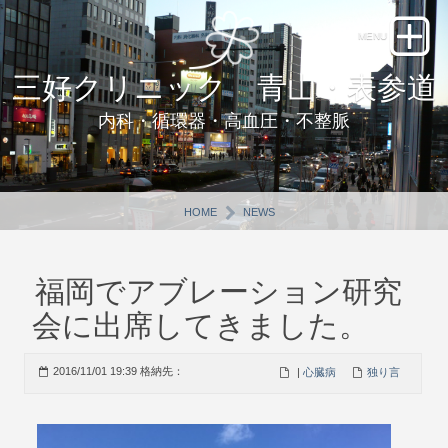
三好クリニック 青山・表参道
内科・循環器・高血圧・不整脈
HOME
NEWS
福岡でアブレーション研究
会に出席してきました。
2016/11/01 19:39 格納先：
|
心臓病
独り言