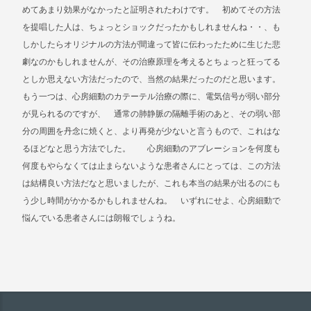
めてあまり効果がなかったと証明されたわけです。 初めてその方法
を提唱した人は、ちょっとショックだったかもしれませんね・・、も
しかしたらオリジナルの方法が間違って皆に伝わったために生じた悲
劇なのかもしれませんが、その治療原理を考えるとちょっと狂ってる
としか思えない方法だったので、当然の結果だったのだと思います。
もう一つは、心房細動のカテーテル治療の際に、電気信号が弱い部分
が見られるのですが、 通常の肺静脈の隔離手術のあと、その弱い部
分の周囲を丹念に焼くと、より再発が少ないと言うもので、これはな
るほどなと思う方法でした。 心房細動のアブレーションを何度も
何度もやらなくては止まらないような患者さんにとっては、この方法
は結構良い方法だなと思いましたが、これも本当の結果が出るのにも
う少し時間がかかるかもしれませんね。 いずれにせよ、心房細動で
悩んでいる患者さんには朗報でしょうね。