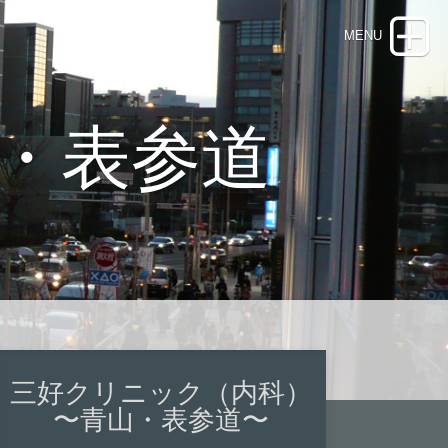
・表参道
三好クリニック（内科）
〜青山・表参道〜