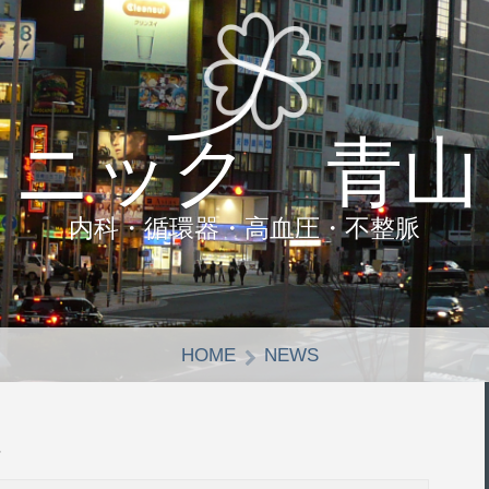
リニック 青山
内科・循環器・高血圧・不整脈
HOME
NEWS
格