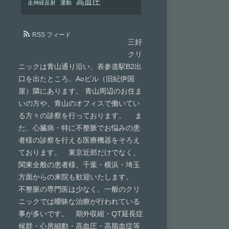
高血圧
走神経反射
運動
RSS フィード
三好
クリ
ニックは青山通り沿い、表参道駅B2出
口を出たところ。Aoビル（旧紀伊国
屋）隣にあります。 青山周辺のお住ま
いの方や、青山のオフィスで働いてい
る方々の診察を行っております。 ま
た、心臓病・特に不整脈でお悩みの患
者様の診察を行える医療機器をそろえ
ております。 東京近郊だけでなく、
関東全般の患者様、千葉・横浜・埼玉
方面からの来院も歓迎いたします。
不整脈の専門医は少なく、一般のクリ
ニックでは曖昧な治療が行われている
事が多いです。 期外収縮・QT延長症
候群・心房細動・高血圧・高脂血症等