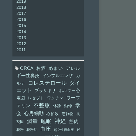
2019
2018
2017
2016
2015
2014
2013
2012
2011
ORCA
お酒
めまい
アレル
ギー性鼻炎
インフルエンザ
カ
コレステロール
ダイ
ルテ
エット
プラザキサ
ホルター心
ワーフ
電図
レセプト
ワクチン
不整脈
学
ァリン
休診
動悸
会
心房細動
心拍数
忘れ物
抗
神経
減量
睡眠
筋肉
凝固
血圧
花粉
花粉症
起立性低血圧
迷