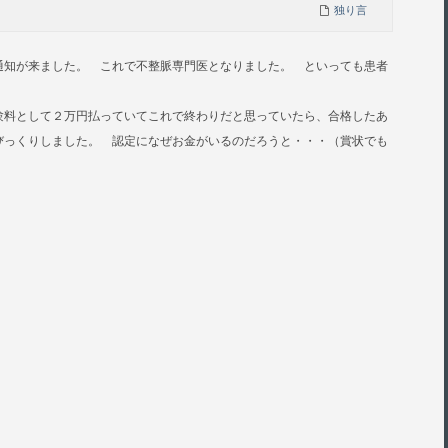
独り言
通知が来ました。 これで不整脈専門医となりました。 といっても患者
・。
験料として２万円払っていてこれで終わりだと思っていたら、合格したあ
びっくりしました。 認定になぜお金がいるのだろうと・・・（賞状でも