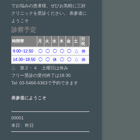
でお悩みの患者様、ぜひお気軽に三好
クリニックを受診ください。 表参道に
ようこそ
診察予定
日
時間帯
月
火
水
木
金
土
祝
9:00~12:50
◯
◯
◯
◯
◯
△
休
14:30~18:50
◯
◯
休
◯
◯
△
休
△ 第２・４ 土曜日は休み
フリー受診の受付終了は18:30
Tel: 03-5468-6363で予約できます
表参道にようこそ
00001
本日
1
昨日