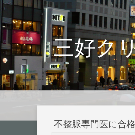
三好ク
不整脈専門医に合