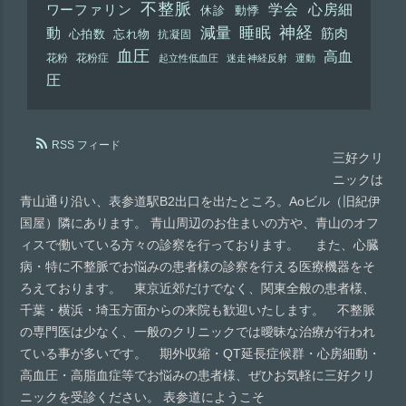
不整脈
学会
心房細
ワーファリン
休診
動悸
神経
動
減量
睡眠
筋肉
心拍数
忘れ物
抗凝固
血圧
高血
花粉
花粉症
起立性低血圧
迷走神経反射
運動
圧
RSS フィード
三好クリ
ニックは
青山通り沿い、表参道駅B2出口を出たところ。Aoビル（旧紀伊
国屋）隣にあります。 青山周辺のお住まいの方や、青山のオフ
ィスで働いている方々の診察を行っております。 また、心臓
病・特に不整脈でお悩みの患者様の診察を行える医療機器をそ
ろえております。 東京近郊だけでなく、関東全般の患者様、
千葉・横浜・埼玉方面からの来院も歓迎いたします。 不整脈
の専門医は少なく、一般のクリニックでは曖昧な治療が行われ
ている事が多いです。 期外収縮・QT延長症候群・心房細動・
高血圧・高脂血症等でお悩みの患者様、ぜひお気軽に三好クリ
ニックを受診ください。 表参道にようこそ