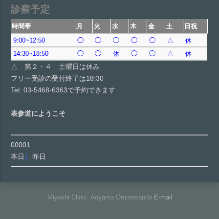
診察予定
時間帯
月
火
水
木
金
土
日祝
9:00~12:50
◯
◯
◯
◯
◯
△
休
14:30~18:50
◯
◯
休
◯
◯
△
休
△ 第２・４ 土曜日は休み
フリー受診の受付終了は18:30
Tel: 03-5468-6363で予約できます
表参道にようこそ
00001
本日
1
昨日
Miyoshi Clinic, Aoyama Omotesando
E-mail