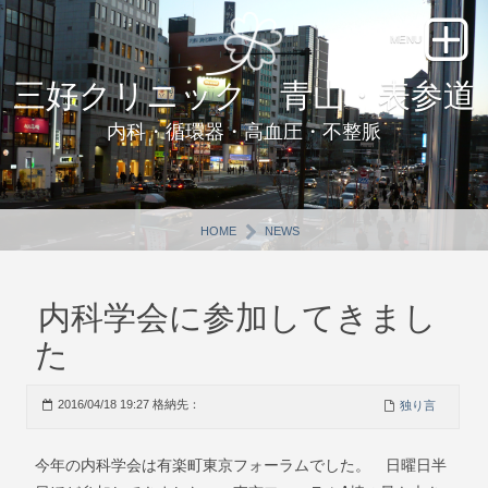
三好クリニック 青山・表参道
内科・循環器・高血圧・不整脈
HOME
NEWS
内科学会に参加してきまし
た
2016/04/18 19:27 格納先：
独り言
今年の内科学会は有楽町東京フォーラムでした。 日曜日半