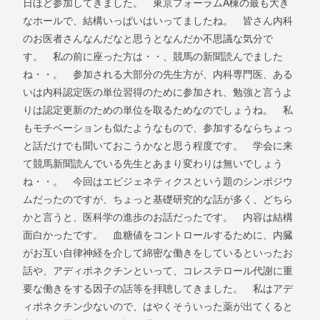
A
日ほど参加してきました。 東京フォーラム
棟の最も大き
なホールで、結構いっぱいはいってましたね。 皆さん内科
のお医者さんなんだなと思うとなんだか不思議な気分で
す。 私の前に座った方は・・、競馬の新聞読んでました
ね・・。 参加される大部分の先生方が、内科専門医、ある
いは内科認定医の単位習得のために参加され、勉強と言うよ
りは認定更新のための単位を取るためなのでしょうね。 私
もモチベーションも似たようなもので、参加するならちょっ
と話だけでも聞いておこうかなと思う程度です。 学会に来
て競馬新聞読んでいる先生とあまり変わりは無いでしょう
ね・・。 今回はエピジェネティクスという題のシンポジウ
ムだったのですが、ちょっと基礎研究的な話が多く、どちら
かと言うと、医科学の進歩のお話だったです。 内容は結構
面白かったです。 血糖値をコントロールするために、内臓
がお互い自律神経を介して綿密な働きをしているといったお
話や、アディポネクチンといって、コレステロール代謝に重
要な働きをする因子の話等を拝聴してきました。 私はアデ
ィポネクチン少ないので、はやくそういった薬が出てくると