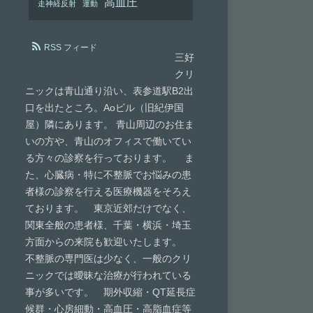
高血圧
走神経反射
運動
RSS フィード
三好
クリ
ニックは青山通り沿い、表参道駅B2出
口を出たところ。Aoビル（旧紀伊国
屋）隣にあります。 青山周辺のお住ま
いの方や、青山のオフィスで働いてい
る方々の診察を行っております。 ま
た、心臓病・特に不整脈でお悩みの患
者様の診察を行える医療機器をそろえ
ております。 東京近郊だけでなく、
関東全般の患者様、千葉・横浜・埼玉
方面からの来院も歓迎いたします。
不整脈の専門医は少なく、一般のクリ
ニックでは曖昧な治療が行われている
事が多いです。 期外収縮・QT延長症
候群・心房細動・高血圧・高脂血症等