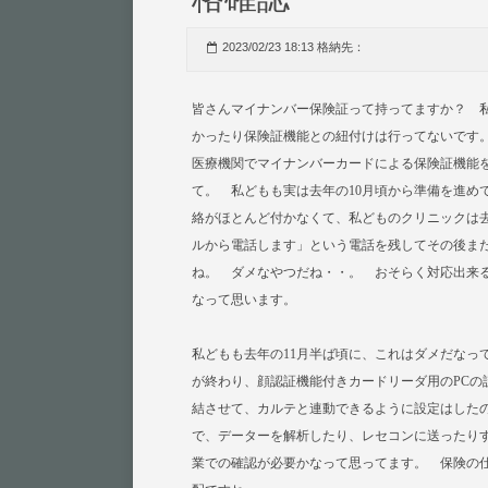
2023/02/23 18:13 格納先：
皆さんマイナンバー保険証って持ってますか？ 
かったり保険証機能との紐付けは行ってないです
医療機関でマイナンバーカードによる保険証機能を
て。 私どもも実は去年の10月頃から準備を進め
絡がほとんど付かなくて、私どものクリニックは去
ルから電話します」という電話を残してその後また
ね。 ダメなやつだね・・。 おそらく対応出来
なって思います。
私どもも去年の11月半ば頃に、これはダメだなっ
が終わり、顔認証機能付きカードリーダ用のPC
結させて、カルテと連動できるように設定はしたの
で、データーを解析したり、レセコンに送ったり
業での確認が必要かなって思ってます。 保険の