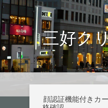
三好ク
顔認証機能付きカ
格確認