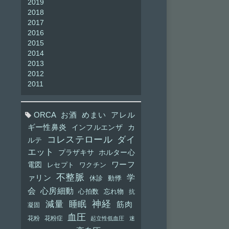
2019
2018
2017
2016
2015
2014
2013
2012
2011
ORCA
お酒
めまい
アレル
ギー性鼻炎
インフルエンザ
カ
コレステロール
ダイ
ルテ
エット
プラザキサ
ホルター心
ワーフ
電図
レセプト
ワクチン
不整脈
学
ァリン
休診
動悸
会
心房細動
心拍数
忘れ物
抗
神経
減量
睡眠
筋肉
凝固
血圧
花粉
花粉症
起立性低血圧
迷