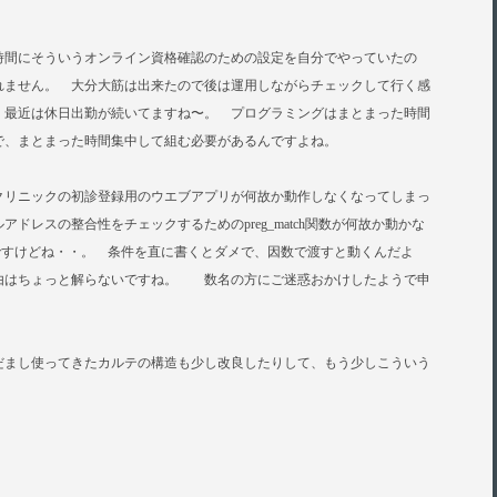
時間にそういうオンライン資格確認のための設定を自分でやっていたの
れません。 大分大筋は出来たので後は運用しながらチェックして行く感
、最近は休日出勤が続いてますね〜。 プログラミングはまとまった時間
で、まとまった時間集中して組む必要があるんですよね。
クリニックの初診登録用のウエブアプリが何故か動作しなくなってしまっ
ドレスの整合性をチェックするためのpreg_match関数が何故か動かな
んですけどね・・。 条件を直に書くとダメで、因数で渡すと動くんだよ
由はちょっと解らないですね。 数名の方にご迷惑おかけしたようで申
だまし使ってきたカルテの構造も少し改良したりして、もう少しこういう