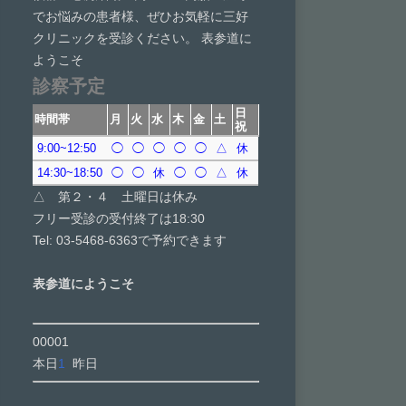
でお悩みの患者様、ぜひお気軽に三好
クリニックを受診ください。 表参道に
ようこそ
診察予定
日
時間帯
月
火
水
木
金
土
祝
9:00~12:50
◯
◯
◯
◯
◯
△
休
14:30~18:50
◯
◯
休
◯
◯
△
休
△ 第２・４ 土曜日は休み
フリー受診の受付終了は18:30
Tel: 03-5468-6363で予約できます
表参道にようこそ
00001
本日
1
昨日