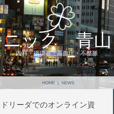
リニック 青山
内科・循環器・高血圧・不整脈
HOME
NEWS
ードリーダでのオンライン資