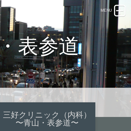
・表参道
三好クリニック（内科）
〜青山・表参道〜