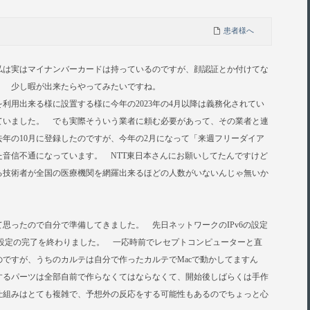
患者様へ
私は実はマイナンバーカードは持っているのですが、顔認証とか付けてな
。 少し暇が出来たらやってみたいですね。
利用出来る様に設置する様に今年の2023年の4月以降は義務化されてい
ていました。 でも実際そういう業者に頼む必要があって、その業者と連
年の10月に登録したのですが、今年の2月になって「来週フリーダイア
音信不通になっています。 NTT東日本さんにお願いしてたんですけど
る技術者が全国の医療機関を網羅出来るほどの人数がいないんじゃ無いか
て思ったので自分で準備してきました。 先日ネットワークのIPv6の設定
の設定の完了を終わりました。 一応時前でレセプトコンピューターと直
ですが、うちのカルテは自分で作ったカルテでMacで動かしてますん
するパーツは全部自前で作らなくてはならなくて、開始後しばらくは手作
仕組みはとても複雑で、予想外の反応をする可能性もあるのでちょっと心