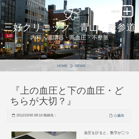
三好クリニック 青山・表参道
内科・循環器・高血圧・不整脈
HOME
NEWS
『上の血圧と下の血圧・ど
ちらが大切？』
2012/10/30 08:10 格納先：
心臓病
血圧を計ると、数字が二つ