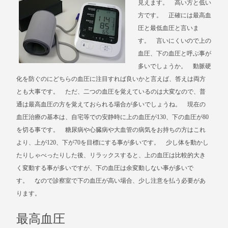
見えます。 高い方と低い
方です。 正確には最高血
圧と最低血圧と言いま
す。 言いにくいので上の
血圧、下の血圧と呼ぶ事が
多いでしょうか。 動脈硬
化を防ぐのにどちらの血圧に注目すれば良いかと言えば、答えは両方
とも大事です。 ただ、二つの血圧を覚えているのは大変なので、普
通は最高血圧の方を覚えておられる場合が多いでしょうね。 現在の
血圧治療の基本は、自宅等での安静時に上の血圧が130、下の血圧が80
を切る事です。 糖尿病や心臓病や大血管の病気をお持ちの方はこれ
より、上が120、下が70を目標にする事が多いです。 少し体を動かし
たりしゃべったりした後、リラックスすると、上の血圧は比較的大き
く変動する事が多いですが、下の血圧は余変動しない事が多いで
す。 なので診察室で下の血圧が高い場合、少し注意を払う必要があ
ります。
最高血圧