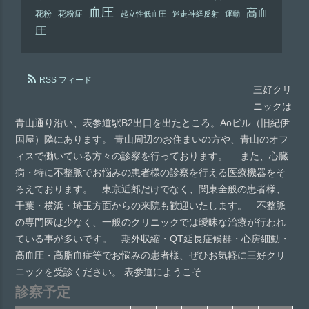
血圧
高血
花粉
花粉症
起立性低血圧
迷走神経反射
運動
圧
RSS フィード
三好クリ
ニックは
青山通り沿い、表参道駅B2出口を出たところ。Aoビル（旧紀伊
国屋）隣にあります。 青山周辺のお住まいの方や、青山のオフ
ィスで働いている方々の診察を行っております。 また、心臓
病・特に不整脈でお悩みの患者様の診察を行える医療機器をそ
ろえております。 東京近郊だけでなく、関東全般の患者様、
千葉・横浜・埼玉方面からの来院も歓迎いたします。 不整脈
の専門医は少なく、一般のクリニックでは曖昧な治療が行われ
ている事が多いです。 期外収縮・QT延長症候群・心房細動・
高血圧・高脂血症等でお悩みの患者様、ぜひお気軽に三好クリ
ニックを受診ください。 表参道にようこそ
診察予定