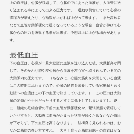
上の血圧は、心臓が収縮して、心臓の中にあった血液が、大血管に送
り込まれる事によって出来る圧力です。 運動や興奮していて心臓の
収縮力が増えたり、心拍数が上がれば上がって来ます。 また高齢者
などで血管が動脈硬化で硬くなっているような場合、血管が伸びて心
臓からの圧力を吸収する事が出来ず、予想以上に上がる場合がありま
す。
最低血圧
下の血圧は、心臓が一旦大動脈に血液を送り込んだ後、大動脈弁が閉
じて、そのかわり肺や左心房から血液を左心室へ取り込んでいる間の
大動脈内の圧力です。 （ちなみに、心臓の筋肉を栄養している血液
はこの時期に流れますので、心臓の筋肉を栄養している冠動脈と言う
動脈への血流はこの下の血圧で決まっています。） この圧力は大動
脈の閉鎖が不十分だったりするとすぐに低下してしまいますし、逆
に、組織の毛細血管の手前の血管が動脈硬化や、緊張状態で収縮して
いたりすると、大動脈に血液がたまった状態が続くためなかなか血圧
が下がらず、下の血圧は高くなります。 結構良く見られるのは、お
なかに脂肪の多い方ですね。 大きく育った脂肪細胞への血管はかな